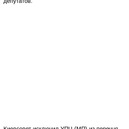
депутатов.
Киевсовет исключил УПЦ (МП) из перечня