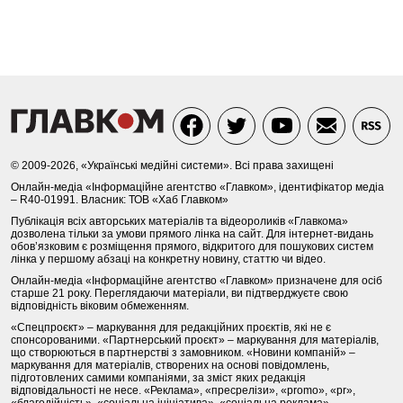
© 2009-2026, «Українські медійні системи». Всі права захищені
Онлайн-медіа «Інформаційне агентство «Главком», ідентифікатор медіа
– R40-01991. Власник: ТОВ «Хаб Главком»
Публікація всіх авторських матеріалів та відеороликів «Главкома»
дозволена тільки за умови прямого лінка на сайт. Для інтернет-видань
обов’язковим є розміщення прямого, відкритого для пошукових систем
лінка у першому абзаці на конкретну новину, статтю чи відео.
Онлайн-медіа «Інформаційне агентство «Главком» призначене для осіб
старше 21 року. Переглядаючи матеріали, ви підтверджуєте свою
відповідність віковим обмеженням.
«Спецпроєкт» – маркування для редакційних проєктів, які не є
спонсорованими. «Партнерський проєкт» – маркування для матеріалів,
що створюються в партнерстві з замовником. «Новини компаній» –
маркування для матеріалів, створених на основі повідомлень,
підготовлених самими компаніями, за зміст яких редакція
відповідальності не несе. «Реклама», «пресрелізи», «promo», «pr»,