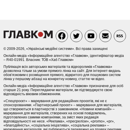
© 2009-2026, «Українські медійні системи». Всі права захищені
Онлайн-медіа «Інформаційне агентство «Главком», ідентифікатор медіа
– R40-01991. Власник: ТОВ «Хаб Главком»
Публікація всіх авторських матеріалів та відеороликів «Главкома»
дозволена тільки за умови прямого лінка на сайт. Для інтернет-видань
обов’язковим є розміщення прямого, відкритого для пошукових систем
лінка у першому абзаці на конкретну новину, статтю чи відео.
Онлайн-медіа «Інформаційне агентство «Главком» призначене для осіб
старше 21 року. Переглядаючи матеріали, ви підтверджуєте свою
відповідність віковим обмеженням.
«Спецпроєкт» – маркування для редакційних проєктів, які не є
спонсорованими. «Партнерський проєкт» – маркування для матеріалів,
що створюються в партнерстві з замовником. «Новини компаній» –
маркування для матеріалів, створених на основі повідомлень,
підготовлених самими компаніями, за зміст яких редакція
відповідальності не несе. «Реклама», «пресрелізи», «promo», «pr»,
«благодійність», «соціальна ініціатива», «соціальна реклама» –
маркування матеріалів, які публікуються переважно на правах реклами.