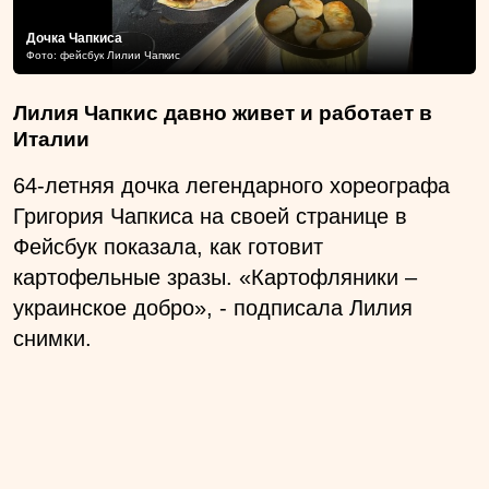
Дочка Чапкиса
Фото: фейсбук Лилии Чапкис
Лилия Чапкис давно живет и работает в
Италии
64-летняя дочка легендарного хореографа
Григория Чапкиса на своей странице в
Фейсбук показала, как готовит
картофельные зразы. «Картофляники –
украинское добро», - подписала Лилия
снимки.