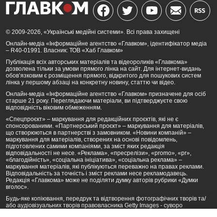
© 2009-2026, «Українські медійні системи». Всі права захищені
Онлайн-медіа «Інформаційне агентство «Главком», ідентифікатор медіа
– R40-01991. Власник: ТОВ «Хаб Главком»
Публікація всіх авторських матеріалів та відеороликів «Главкома»
дозволена тільки за умови прямого лінка на сайт. Для інтернет-видань
обов’язковим є розміщення прямого, відкритого для пошукових систем
лінка у першому абзаці на конкретну новину, статтю чи відео.
Онлайн-медіа «Інформаційне агентство «Главком» призначене для осіб
старше 21 року. Переглядаючи матеріали, ви підтверджуєте свою
відповідність віковим обмеженням.
«Спецпроєкт» – маркування для редакційних проєктів, які не є
спонсорованими. «Партнерський проєкт» – маркування для матеріалів,
що створюються в партнерстві з замовником. «Новини компаній» –
маркування для матеріалів, створених на основі повідомлень,
підготовлених самими компаніями, за зміст яких редакція
відповідальності не несе. «Реклама», «пресрелізи», «promo», «pr»,
«благодійність», «соціальна ініціатива», «соціальна реклама» –
маркування матеріалів, які публікуються переважно на правах реклами.
Відповідальність за точність і зміст реклами несе рекламодавець.
Редакція «Главкома» може не поділяти думку авторів рубрики «Думки
вголос».
Будь-яке копіювання, передрук та відтворення фотографічних творів та/
або аудіовізуальних творів правовласника Getty Images - суворо
забороняється.