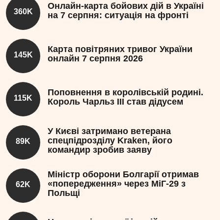
Онлайн-карта бойових дій в Україні
360K
на 7 серпня: ситуація на фронті
Карта повітряних тривог України
145K
онлайн 7 серпня 2026
Поповнення в королівській родині.
115K
Король Чарльз III став дідусем
У Києві затримано ветерана
спецпідрозділу Kraken, його
89K
командир зробив заяву
Міністр оборони Болгарії отримав
«попередження» через МіГ-29 з
62K
Польщі