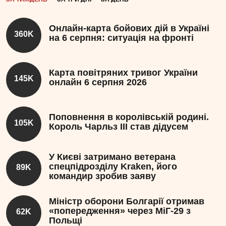
Онлайн-карта бойових дій в Україні
360K
на 6 серпня: ситуація на фронті
Карта повітряних тривог України
145K
онлайн 6 серпня 2026
Поповнення в королівській родині.
105K
Король Чарльз III став дідусем
У Києві затримано ветерана
спецпідрозділу Kraken, його
89K
командир зробив заяву
Міністр оборони Болгарії отримав
«попередження» через МіГ-29 з
62K
Польщі