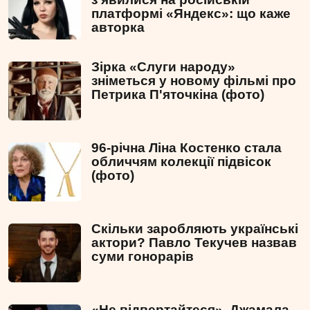
платформі «Яндекс»: що каже
авторка
Зірка «Слуги народу»
зніметься у новому фільмі про
Петрика П'яточкіна (фото)
96-річна Ліна Костенко стала
обличчям колекції підвісок
(фото)
Скільки заробляють українські
актори? Павло Текучев назвав
суми гонорарів
«Не відвертайтеся». Джамала