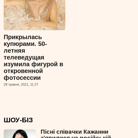
Прикрылась
купюрами. 50-
летняя
телеведущая
изумила фигурой в
откровенной
фотосессии
28 травня, 2021, 11:27
ШОУ-БІЗ
Пісні співачки Кажанни
зʼявилися на російській