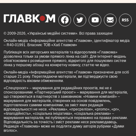
© 2009-2026, «Українські медійні системи». Всі права захищені
Онлайн-медіа «Інформаційне агентство «Главком», ідентифікатор медіа
– R40-01991. Власник: ТОВ «Хаб Главком»
Публікація всіх авторських матеріалів та відеороликів «Главкома»
дозволена тільки за умови прямого лінка на сайт. Для інтернет-видань
обов’язковим є розміщення прямого, відкритого для пошукових систем
лінка у першому абзаці на конкретну новину, статтю чи відео.
Онлайн-медіа «Інформаційне агентство «Главком» призначене для осіб
старше 21 року. Переглядаючи матеріали, ви підтверджуєте свою
відповідність віковим обмеженням.
«Спецпроєкт» – маркування для редакційних проєктів, які не є
спонсорованими. «Партнерський проєкт» – маркування для матеріалів,
що створюються в партнерстві з замовником. «Новини компаній» –
маркування для матеріалів, створених на основі повідомлень,
підготовлених самими компаніями, за зміст яких редакція
відповідальності не несе. «Реклама», «пресрелізи», «promo», «pr»,
«благодійність», «соціальна ініціатива», «соціальна реклама» –
маркування матеріалів, які публікуються переважно на правах реклами.
Відповідальність за точність і зміст реклами несе рекламодавець.
Редакція «Главкома» може не поділяти думку авторів рубрики «Думки
вголос».