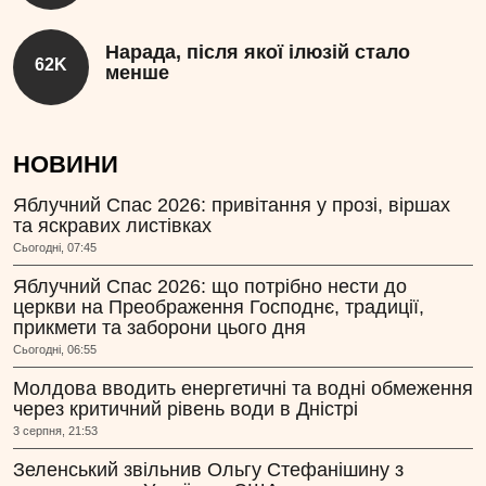
Нарада, після якої ілюзій стало
62K
менше
НОВИНИ
Яблучний Спас 2026: привітання у прозі, віршах
та яскравих листівках
Сьогодні, 07:45
Яблучний Спас 2026: що потрібно нести до
церкви на Преображення Господнє, традиції,
прикмети та заборони цього дня
Сьогодні, 06:55
Молдова вводить енергетичні та водні обмеження
через критичний рівень води в Дністрі
3 серпня, 21:53
Зеленський звільнив Ольгу Стефанішину з