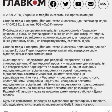
© 2009-2026, «Українські медійні системи». Всі права захищені
Онлайн-медіа «Інформаційне агентство «Главком», ідентифікатор медіа
– R40-01991. Власник: ТОВ «Хаб Главком»
Публікація всіх авторських матеріалів та відеороликів «Главкома»
дозволена тільки за умови прямого лінка на сайт. Для інтернет-видань
обов’язковим є розміщення прямого, відкритого для пошукових систем
лінка у першому абзаці на конкретну новину, статтю чи відео.
Онлайн-медіа «Інформаційне агентство «Главком» призначене для осіб
старше 21 року. Переглядаючи матеріали, ви підтверджуєте свою
відповідність віковим обмеженням.
«Спецпроєкт» – маркування для редакційних проєктів, які не є
спонсорованими. «Партнерський проєкт» – маркування для матеріалів,
що створюються в партнерстві з замовником. «Новини компаній» –
маркування для матеріалів, створених на основі повідомлень,
підготовлених самими компаніями, за зміст яких редакція
відповідальності не несе. «Реклама», «пресрелізи», «promo», «pr»,
«благодійність», «соціальна ініціатива», «соціальна реклама» –
маркування матеріалів, які публікуються переважно на правах реклами.
Відповідальність за точність і зміст реклами несе рекламодавець.
Редакція «Главкома» може не поділяти думку авторів рубрики «Думки
вголос».
Будь-яке копіювання, передрук та відтворення фотографічних творів та/
або аудіовізуальних творів правовласника Getty Images - суворо
забороняється.