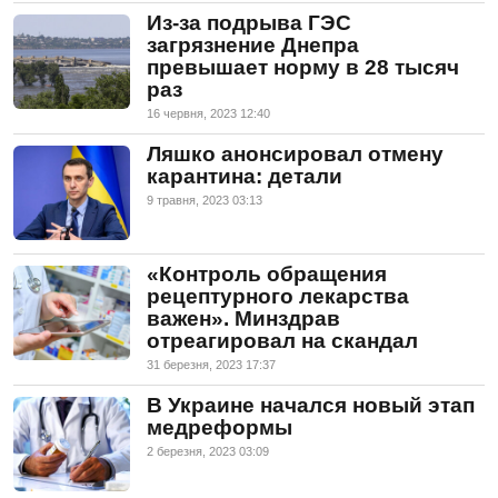
Из-за подрыва ГЭС
загрязнение Днепра
превышает норму в 28 тысяч
раз
16 червня, 2023 12:40
Ляшко анонсировал отмену
карантина: детали
9 травня, 2023 03:13
«Контроль обращения
рецептурного лекарства
важен». Минздрав
отреагировал на скандал
31 березня, 2023 17:37
В Украине начался новый этап
медреформы
2 березня, 2023 03:09