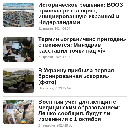
Историческое решение: ВООЗ
приняла резолюцию,
инициированную Украиной и
Нидерландами
31 травня, 2024 04:34
Термин «ограничено пригоден»
отменяется: Минздрав
расставил точки над «і»
24 травня, 2024 17:07
В Украину прибыла первая
бронированная «скорая»
(фото)
16 жовтня, 2023 19:59
Военный учет для женщин с
медицинским образованием:
Ляшко сообщил, будут ли
изменения с 1 октября
27 вересня, 2023 19:00