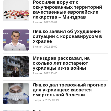
Россияне воруют с
оккупированных территорий
качественные европейские
лекарства – Минздрав
7 липня, 2022 00:07
Ляшко заявил об ухудшении
ситуации с коронавирусом в
Украине
6 липня, 2022 19:00
Минздрав рассказал, на
сколько лет постареют
украинцы из-за войны
1 липня, 2022 23:40
Ляшко дал тревожный прогноз
для украинцев: касается
смертельной болезни
9 червня, 2022 09:19