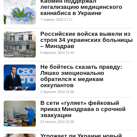
Кабмин поддержал
легализацию медицинского
каннабиса в Украине
7 червня, 2022 17:17
Российские войска вывели из
строя 34 украинских больницы
– Минздрав
6 березня, 2022 21:40
Не бойтесь сказать правду:
Ляшко эмоционально
обратился к медикам
оккупантов
1 березня, 2022 12:56
В сети «гуляет» фейковый
приказ Минздрава о срочной
эвакуации
23 лютого, 2022 15:38
Угрожает ли Украине новый