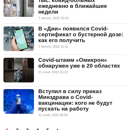
тыс. ковид-больных
ежедневно в ближайшие
недели
7 лютого, 2022 15:03
В «Дии» появился Covid-
сертификат о бустерной дозе:
как его получить
1 лютого, 2022 11:11
Covid-штамм «Омикрон»
обнаружен уже в 20 областях
31 сiчня, 2022 15:22
Вступил в силу приказ
Минздрава о Covid-
вакцинации: кого не будут
пускать на работу
31 сiчня, 2022 09:50