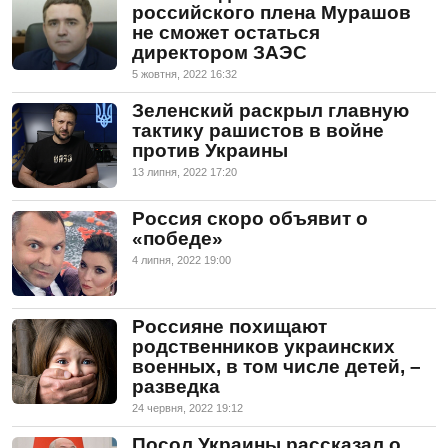
российского плена Мурашов
не сможет остаться
директором ЗАЭС
5 жовтня, 2022 16:32
Зеленский раскрыл главную
тактику рашистов в войне
против Украины
13 липня, 2022 17:20
Россия скоро объявит о
«победе»
4 липня, 2022 19:00
Россияне похищают
родственников украинских
военных, в том числе детей, –
разведка
24 червня, 2022 19:12
Посол Украины рассказал о