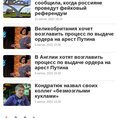
сообщила, когда россияне
проведут фейковый
референдум
21 квiтня, 2022 18:24
Великобритания хочет
возглавить процесс по выдаче
ордера на арест Путина
8 квiтня, 2022 23:30
В Англии хотят возглавить
процесс по выдаче ордера на
арест Путина
8 квiтня, 2022 18:40
Кондратюк назвал своих
коллег «безмозглыми
куклами»
4 квiтня, 2022 13:29