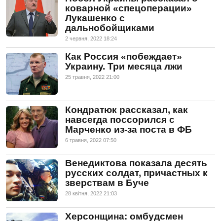
коварной «спецоперации»
Лукашенко с
дальнобойщиками
2 червня, 2022 18:24
Как Россия «побеждает»
Украину. Три месяца лжи
25 травня, 2022 21:00
Кондратюк рассказал, как
навсегда поссорился с
Марченко из-за поста в ФБ
6 травня, 2022 07:50
Венедиктова показала десять
русских солдат, причастных к
зверствам в Буче
28 квiтня, 2022 21:03
Херсонщина: омбудсмен