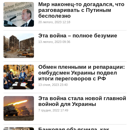
Мир наконец-то догадался, что
разговаривать с Путиным
бесполезно
20 лютого, 2023 12:18
Эта война – полное безумие
13 лютого, 2023 09:36
Обмен пленными и репарации:
омбудсмен Украины подвел
итоги переговоров с РФ
13 сiчня, 2023 23:40
Эта война стала новой главной
войной для Украины
7 грудня, 2022 17:49
Банковая объяснила, как