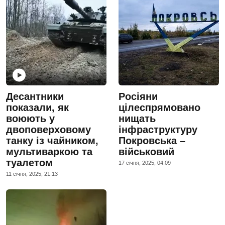
Десантники
Росіяни
показали, як
цілеспрямовано
воюють у
нищать
двоповерховому
інфраструктуру
танку із чайником,
Покровська –
мультиваркою та
військовий
туалетом
17 сiчня, 2025, 04:09
11 сiчня, 2025, 21:13