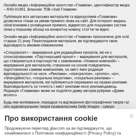
Онлайн-медіа «Інформаційне агентство «Главком», ідентифікатор медіа
– R40-01991. Власник: ТОВ «Хаб Главком»
Публікація всіх авторських матеріалів та відеороликів «Главкома»
дозволена тільки за умови прямого лінка на сайт. Для інтернет-видань
обов’язковим є розміщення прямого, відкритого для пошукових систем
лінка у першому абзаці на конкретну новину, статтю чи відео.
Онлайн-медіа «Інформаційне агентство «Главком» призначене для осіб
старше 21 року. Переглядаючи матеріали, ви підтверджуєте свою
відповідність віковим обмеженням.
«Спецпроєкт» – маркування для редакційних проєктів, які не є
спонсорованими. «Партнерський проєкт» – маркування для матеріалів,
що створюються в партнерстві з замовником. «Новини компаній» –
маркування для матеріалів, створених на основі повідомлень,
підготовлених самими компаніями, за зміст яких редакція
відповідальності не несе. «Реклама», «пресрелізи», «promo», «pr»,
«благодійність», «соціальна ініціатива», «соціальна реклама» –
маркування матеріалів, які публікуються переважно на правах реклами.
Відповідальність за точність і зміст реклами несе рекламодавець.
Редакція «Главкома» може не поділяти думку авторів рубрики «Думки
вголос».
Будь-яке копіювання, передрук та відтворення фотографічних творів та/
або аудіовізуальних творів правовласника Getty Images - суворо
забороняється.
Про використання cookie
Політика конфіденційності (Privacy Policy). Правила сайту
Продовжуючи перегляд glavcom.ua ви підтверджуєте, що
КОНТАКТИ
НАША КОМАНДА
АРХІВ
ознайомилися з Політикою конфіденційності (Privacy Policy) та