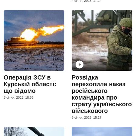
4 сiчня, 2025, 17:24
Операція ЗСУ в
Розвідка
Курській області:
перехопила наказ
що відомо
російського
командира про
5 сiчня, 2025, 18:55
страту українського
військового
6 сiчня, 2025, 15:17