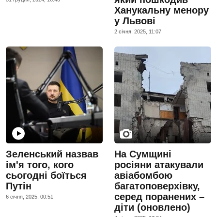
Ханукальну менору
у Львові
2 сiчня, 2025, 11:07
Зеленський назвав
На Сумщині
ім'я того, кого
росіяни атакували
сьогодні боїться
авіабомбою
Путін
багатоповерхівку,
серед поранених –
6 сiчня, 2025, 00:51
діти (оновлено)