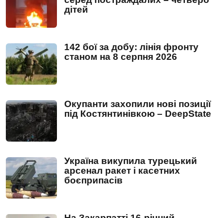
дітей
142 бої за добу: лінія фронту
станом на 8 серпня 2026
Окупанти захопили нові позиції
під Костянтинівкою – DeepState
Україна викупила турецький
арсенал ракет і касетних
боєприпасів
На Закарпатті 16-річний