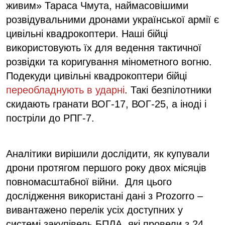
живим» Тараса Чмута, наймасовішими
розвідувальними дронами української армії є
цивільні квадрокоптери. Наші бійці
використовують їх для ведення тактичної
розвідки та коригування мінометного вогню.
Подекуди цивільні квадрокоптери бійці
переобладнують в ударні
. Такі безпілотники
скидають гранати ВОГ-17, ВОГ-25, а іноді і
постріли до РПГ-7.
Аналітики вирішили дослідити, як купували
дрони протягом першого року двох місяців
повномасштабної війни. Для цього
дослідження використані дані з Prozorro –
вивантажено перелік усіх доступних у
системі закупівель БПЛА, які провели з 24