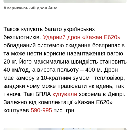
Американський дрон Autel
Також купують багато українських
безпілотників.
Ударний дрон «Кажан Е620»
обладнаний системою скидання боєприпасів
та може нести корисне навантаження вагою
20 кг. Його максимальна швидкість становить
40 км/год, а висота польоту – 400 м. Дрон
має камеру з 10-кратним зумом і тепловізор,
завдяки чому може працювати як вдень, так
і вночі. Такі БПЛА
купували
зокрема в Дніпрі.
Залежно від комплектації «Кажан Е620»
коштував
590
-
995
тис. грн.