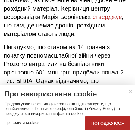
розхідний матеріал. Керівниця центру
аеророзвідки Марія Берлінська
стверджує
,
що там, де немає дронів, розхідним
матеріалом стають люди.
Нагадуємо, що станом на 14 травня з
початку повномасштабної війни через
Prozorro витратили на безпілотники
орієнтовно 601 млн грн: придбали понад 2
тис. БПЛА. Однак відзначимо, що
найімовірніше це не всі придбані через
Про використання cookie
Prozorro апарати. Певний час замовники
Продовжуючи перегляд glavcom.ua ви підтверджуєте, що
мали право підписувати контракти напряму
ознайомилися з Політикою конфіденційності (Privacy Policy) та
без тендерів – і звітувати про це в
погоджуєтеся використання файлів cookie
електронній системі вже після закінчення
Про файли cookies
ПОГОДЖУЮСЯ
воєнного стану.