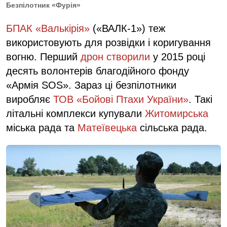
Безпілотник «Фурія»
БПАК «Валькірія»
(«ВАЛК-1») теж
використовують для розвідки і коригування
вогню. Перший
дрон створили
у 2015 році
десять волонтерів благодійного фонду
«Армія SOS». Зараз ці безпілотники
виробляє
ТОВ «Бойові Птахи України»
. Такі
літальні комплекси купували
Житомирська
міська рада та
Матеївецька
сільська рада.