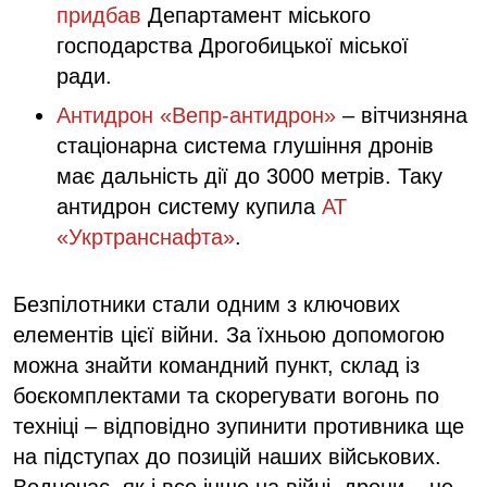
придбав
Департамент міського
господарства Дрогобицької міської
ради.
Антидрон «Вепр-антидрон»
– вітчизняна
стаціонарна система глушіння дронів
має дальність дії до 3000 метрів. Таку
антидрон систему купила
АТ
«Укртранснафта»
.
Безпілотники стали одним з ключових
елементів цієї війни. За їхньою допомогою
можна знайти командний пункт, склад із
боєкомплектами та скорегувати вогонь по
техніці – відповідно зупинити противника ще
на підступах до позицій наших військових.
Водночас, як і все інше на війні, дрони – це