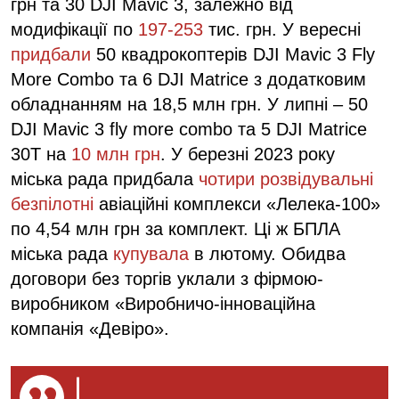
грн та 30 DJI Mavic 3, залежно від
модифікації по
197-253
тис. грн. У вересні
придбали
50 квадрокоптерів DJI Mavic 3 Fly
More Combo та 6 DJI Matrice з додатковим
обладнанням на 18,5 млн грн. У липні – 50
DJI Mavic 3 fly more combo та 5 DJI Matrice
30T на
10 млн грн
. У березні 2023 року
міська рада придбала
чотири розвідувальні
безпілотні
авіаційні комплекси «Лелека-100»
по 4,54 млн грн за комплект. Ці ж БПЛА
міська рада
купувала
в лютому. Обидва
договори без торгів уклали з фірмою-
виробником «Виробничо-інноваційна
компанія «Девіро».