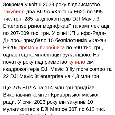
Зокрема у квітні 2023 року підприємство
закупило
два БПЛА «Кажан» Е620 по 995
тис. грн, 285 квадрокоптерів DJI Mavic 3
Enterprise різної модифікації та комплектації
по 207-209 тис. грн. У січні КП «Інфо-Рада-
Дніпро» придбало 10 безпілотників «Кажан
Е620»
прямо у виробника
по 590 тис. грн,
однак тоді комплектація була іншою. На
початку року підприємство
купило
сім
квадрокоптерів DJI Mavic 3 fly more combo та
22 DJI Mavic 3t enterprise на 4,3 млн грн.
Ще 275 БПЛА на 114 млн грн придбав
Виконавчий комітет Криворізької міської
ради. У січні 2023 року він закупив 10
мультикоптерів DJI Matrice 30T по 612 тис.