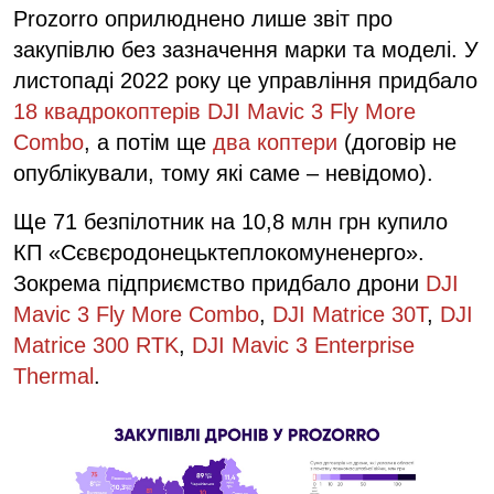
Prozorro оприлюднено лише звіт про
закупівлю без зазначення марки та моделі. У
листопаді 2022 року це управління придбало
18 квадрокоптерів DJI Mavic 3 Fly More
Combo
, а потім ще
два коптери
(договір не
опублікували, тому які саме – невідомо).
Ще 71 безпілотник на 10,8 млн грн купило
КП «Сєвєродонецьктеплокомуненерго».
Зокрема підприємство придбало дрони
DJI
Mavic 3 Fly More Combo
,
DJI Matrice 30T
,
DJI
Matrice 300 RTK
,
DJI Mavic 3 Enterprise
Thermal
.