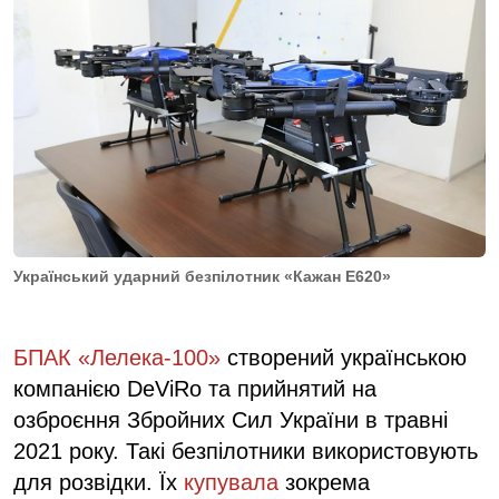
Український ударний безпілотник «Кажан Е620»
БПАК «Лелека-100»
створений українською
компанією DeViRo та прийнятий на
озброєння Збройних Сил України в травні
2021 року. Такі безпілотники використовують
для розвідки. Їх
купувала
зокрема