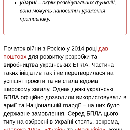
ударні
– окрім розвідувальних функцій,
вони можуть наносити і ураження
противнику.
Початок війни з Росією у 2014 році
дав
поштовх
для розвитку розробки та
виробництва українських БПЛА. Частина
таких ініціатив так і не перетворилася на
успішні проєкти та не стала відома
широкому загалу. Однак деякі українські
БПЛА офіційно дозволили використовувати в
армії та Національній гвардії – на них було
державне замовлення. Серед БПЛА цього
типу на озброєні в Україні стоять, зокрема,
«Лелека-100»
,
«Фурія»
та
«Валькірія»
. Вони