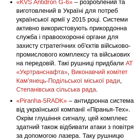
«KVS Antidron G-6»
– розроблений та
виготовлений в Україні для потреб
української армії у 2015 році. Системи
активно використовують прикордонна
служба і правоохоронні органи для
захисту стратегічних об’єктів військово-
промислового комплексу та військових
на передовій. Такі рушниці придбали
АТ
«Укртранснафта»
,
Виконавчий комітет
Кам’янець-Подільської міської ради
,
Степанівська сільська рада
.
«Piranha-5RADK»
– антидронна система
від української компанії «Піранья-Тех».
Окрім глушіння сигналу, цей комплекс
здатний також відбивати атаки з повітря
за допомогою лазера. Таку рушницю