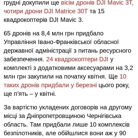
грудні докупили ще
вісім дронів DJI Mavic 3T,
чотири дрони DJI Matrice 30T
та 15
квадрокоптерів DJI Mavic 3.
65 дронів на 8,4 млн грн придбало
Управління Івано-Франківської обласної
державної адміністрації з питань ресурсного
забезпечення.
24 квадрокоптери DJI
у
комплекті з додатковими аксесуарами на 3,2
млн грн закупили на початку квітня. Ще
10
таких дронів придбали у березні
цього року,
ще п’ять – у квітні.
За вартістю укладених договорів на другому
місці за Дніпропетровщиною Чернігівська
область. Там придбали лише 10 комплексів
безпілотників, але обійшлися вони аж у 90