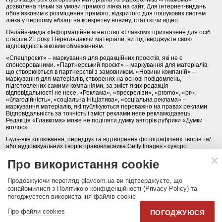
дозволена тільки за умови прямого лінка на сайт. Для інтернет-видань
обов’язковим є розміщення прямого, відкритого для пошукових систем
лінка у першому абзаці на конкретну новину, статтю чи відео.
Онлайн-медіа «Інформаційне агентство «Главком» призначене для осіб
старше 21 року. Переглядаючи матеріали, ви підтверджуєте свою
відповідність віковим обмеженням.
«Спецпроєкт» – маркування для редакційних проєктів, які не є
спонсорованими. «Партнерський проєкт» – маркування для матеріалів,
що створюються в партнерстві з замовником. «Новини компаній» –
маркування для матеріалів, створених на основі повідомлень,
підготовлених самими компаніями, за зміст яких редакція
відповідальності не несе. «Реклама», «пресрелізи», «promo», «pr»,
«благодійність», «соціальна ініціатива», «соціальна реклама» –
маркування матеріалів, які публікуються переважно на правах реклами.
Відповідальність за точність і зміст реклами несе рекламодавець.
Редакція «Главкома» може не поділяти думку авторів рубрики «Думки
вголос».
Будь-яке копіювання, передрук та відтворення фотографічних творів та/
або аудіовізуальних творів правовласника Getty Images - суворо
забороняється.
Про використання cookie
Політика конфіденційності (Privacy Policy). Правила сайту
Продовжуючи перегляд glavcom.ua ви підтверджуєте, що
КОНТАКТИ
НАША КОМАНДА
АРХІВ
ознайомилися з Політикою конфіденційності (Privacy Policy) та
погоджуєтеся використання файлів cookie
Партнери:
DepositPhotos.com
,
opendatabot.ua
Про файли cookies
ПОГОДЖУЮСЯ