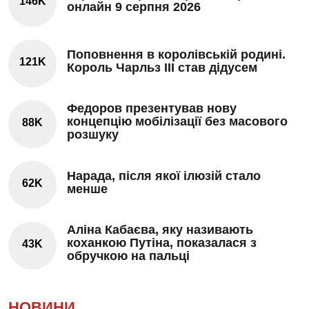
146K
онлайн 9 серпня 2026
Поповнення в королівській родині.
121K
Король Чарльз III став дідусем
Федоров презентував нову
концепцію мобілізації без масового
88K
розшуку
Нарада, після якої ілюзій стало
62K
менше
Аліна Кабаєва, яку називають
коханкою Путіна, показалася з
43K
обручкою на пальці
НОВИНИ