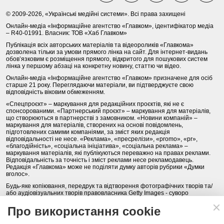
© 2009-2026, «Українські медійні системи». Всі права захищені
Онлайн-медіа «Інформаційне агентство «Главком», ідентифікатор медіа
– R40-01991. Власник: ТОВ «Хаб Главком»
Публікація всіх авторських матеріалів та відеороликів «Главкома»
дозволена тільки за умови прямого лінка на сайт. Для інтернет-видань
обов’язковим є розміщення прямого, відкритого для пошукових систем
лінка у першому абзаці на конкретну новину, статтю чи відео.
Онлайн-медіа «Інформаційне агентство «Главком» призначене для осіб
старше 21 року. Переглядаючи матеріали, ви підтверджуєте свою
відповідність віковим обмеженням.
«Спецпроєкт» – маркування для редакційних проєктів, які не є
спонсорованими. «Партнерський проєкт» – маркування для матеріалів,
що створюються в партнерстві з замовником. «Новини компаній» –
маркування для матеріалів, створених на основі повідомлень,
підготовлених самими компаніями, за зміст яких редакція
відповідальності не несе. «Реклама», «пресрелізи», «promo», «pr»,
«благодійність», «соціальна ініціатива», «соціальна реклама» –
маркування матеріалів, які публікуються переважно на правах реклами.
Відповідальність за точність і зміст реклами несе рекламодавець.
Редакція «Главкома» може не поділяти думку авторів рубрики «Думки
вголос».
Будь-яке копіювання, передрук та відтворення фотографічних творів та/
або аудіовізуальних творів правовласника Getty Images - суворо
забороняється.
Про використання cookie
Політика конфіденційності (Privacy Policy). Правила сайту