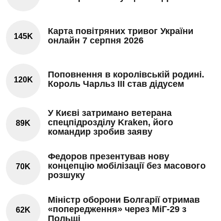
Карта повітряних тривог України
145K
онлайн 7 серпня 2026
Поповнення в королівській родині.
120K
Король Чарльз III став дідусем
У Києві затримано ветерана
спецпідрозділу Kraken, його
89K
командир зробив заяву
Федоров презентував нову
концепцію мобілізації без масового
70K
розшуку
Міністр оборони Болгарії отримав
«попередження» через МіГ-29 з
62K
Польщі