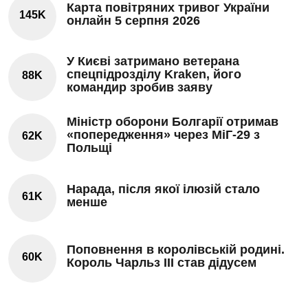
Карта повітряних тривог України
145K
онлайн 5 серпня 2026
У Києві затримано ветерана
спецпідрозділу Kraken, його
88K
командир зробив заяву
Міністр оборони Болгарії отримав
«попередження» через МіГ-29 з
62K
Польщі
Нарада, після якої ілюзій стало
61K
менше
Поповнення в королівській родині.
60K
Король Чарльз III став дідусем