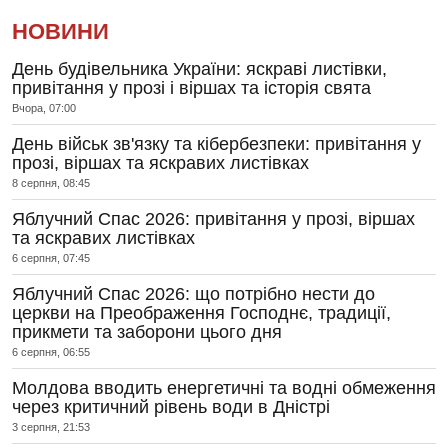
НОВИНИ
День будівельника України: яскраві листівки,
привітання у прозі і віршах та історія свята
Вчора, 07:00
День військ зв'язку та кібербезпеки: привітання у
прозі, віршах та яскравих листівках
8 серпня, 08:45
Яблучний Спас 2026: привітання у прозі, віршах
та яскравих листівках
6 серпня, 07:45
Яблучний Спас 2026: що потрібно нести до
церкви на Преображення Господнє, традиції,
прикмети та заборони цього дня
6 серпня, 06:55
Молдова вводить енергетичні та водні обмеження
через критичний рівень води в Дністрі
3 серпня, 21:53