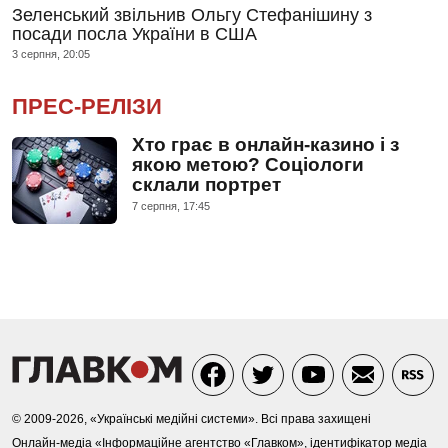
Зеленський звільнив Ольгу Стефанішину з
посади посла України в США
3 серпня, 20:05
ПРЕС-РЕЛІЗИ
Хто грає в онлайн-казино і з
якою метою? Соціологи
склали портрет
7 серпня, 17:45
© 2009-2026, «Українські медійні системи». Всі права захищені
Онлайн-медіа «Інформаційне агентство «Главком», ідентифікатор медіа