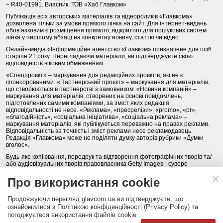
– R40-01991. Власник: ТОВ «Хаб Главком»
Публікація всіх авторських матеріалів та відеороликів «Главкома»
дозволена тільки за умови прямого лінка на сайт. Для інтернет-видань
обов’язковим є розміщення прямого, відкритого для пошукових систем
лінка у першому абзаці на конкретну новину, статтю чи відео.
Онлайн-медіа «Інформаційне агентство «Главком» призначене для осіб
старше 21 року. Переглядаючи матеріали, ви підтверджуєте свою
відповідність віковим обмеженням.
«Спецпроєкт» – маркування для редакційних проєктів, які не є
спонсорованими. «Партнерський проєкт» – маркування для матеріалів,
що створюються в партнерстві з замовником. «Новини компаній» –
маркування для матеріалів, створених на основі повідомлень,
підготовлених самими компаніями, за зміст яких редакція
відповідальності не несе. «Реклама», «пресрелізи», «promo», «pr»,
«благодійність», «соціальна ініціатива», «соціальна реклама» –
маркування матеріалів, які публікуються переважно на правах реклами.
Відповідальність за точність і зміст реклами несе рекламодавець.
Редакція «Главкома» може не поділяти думку авторів рубрики «Думки
вголос».
Будь-яке копіювання, передрук та відтворення фотографічних творів та/
або аудіовізуальних творів правовласника Getty Images - суворо
забороняється.
Про використання cookie
Політика конфіденційності (Privacy Policy). Правила сайту
Продовжуючи перегляд glavcom.ua ви підтверджуєте, що
КОНТАКТИ
НАША КОМАНДА
АРХІВ
ознайомилися з Політикою конфіденційності (Privacy Policy) та
погоджуєтеся використання файлів cookie
Партнери:
DepositPhotos.com
,
opendatabot.ua