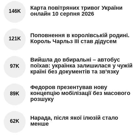
Карта повітряних тривог України
146K
онлайн 10 серпня 2026
Поповнення в королівській родині.
121K
Король Чарльз III став дідусем
Вийшла до вбиральні – автобус
поїхав: українка залишилася у чужій
97K
країні без документів та зв’язку
Федоров презентував нову
концепцію мобілізації без масового
89K
розшуку
Нарада, після якої ілюзій стало
62K
менше