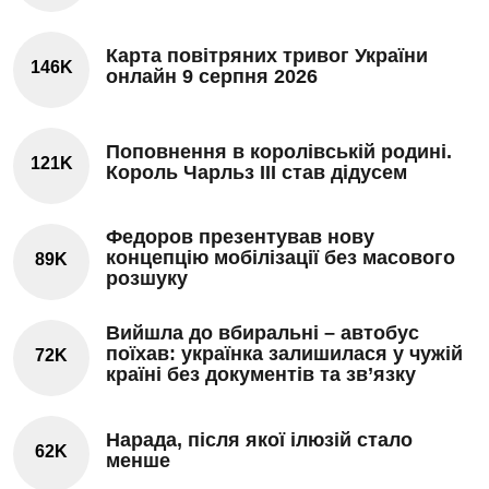
Карта повітряних тривог України
146K
онлайн 9 серпня 2026
Поповнення в королівській родині.
121K
Король Чарльз III став дідусем
Федоров презентував нову
концепцію мобілізації без масового
89K
розшуку
Вийшла до вбиральні – автобус
поїхав: українка залишилася у чужій
72K
країні без документів та зв’язку
Нарада, після якої ілюзій стало
62K
менше