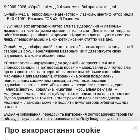
© 2009-2026, «Українські медійні системи». Всі права захищені
Онлайн-медіа «Інформаційне агентство «Главком», ідентифікатор медіа
– R40-01991. Власник: ТОВ «Хаб Главком»
Публікація всіх авторських матеріалів та відеороликів «Главкома»
дозволена тільки за умови прямого лінка на сайт. Для інтернет-видань
обов’язковим є розміщення прямого, відкритого для пошукових систем
лінка у першому абзаці на конкретну новину, статтю чи відео.
Онлайн-медіа «Інформаційне агентство «Главком» призначене для осіб
старше 21 року. Переглядаючи матеріали, ви підтверджуєте свою
відповідність віковим обмеженням.
«Спецпроєкт» – маркування для редакційних проєктів, які не є
спонсорованими. «Партнерський проєкт» – маркування для матеріалів,
що створюються в партнерстві з замовником. «Новини компаній» –
маркування для матеріалів, створених на основі повідомлень,
підготовлених самими компаніями, за зміст яких редакція
відповідальності не несе. «Реклама», «пресрелізи», «promo», «pr»,
«благодійність», «соціальна ініціатива», «соціальна реклама» –
маркування матеріалів, які публікуються переважно на правах реклами.
Відповідальність за точність і зміст реклами несе рекламодавець.
Редакція «Главкома» може не поділяти думку авторів рубрики «Думки
вголос».
Будь-яке копіювання, передрук та відтворення фотографічних творів та/
або аудіовізуальних творів правовласника Getty Images - суворо
забороняється.
Про використання cookie
Політика конфіденційності (Privacy Policy). Правила сайту