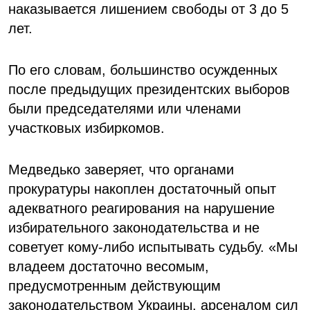
наказывается лишением свободы от 3 до 5
лет.
По его словам, большинство осужденных
после предыдущих президентских выборов
были председателями или членами
участковых избиркомов.
Медведько заверяет, что органами
прокуратуры накоплен достаточный опыт
адекватного реагирования на нарушение
избирательного законодательства и не
советует кому-либо испытывать судьбу. «Мы
владеем достаточно весомым,
предусмотренным действующим
законодательством Украины, арсеналом сил