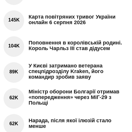
Карта повітряних тривог України
145K
онлайн 6 серпня 2026
Поповнення в королівській родині.
104K
Король Чарльз III став дідусем
У Києві затримано ветерана
спецпідрозділу Kraken, його
89K
командир зробив заяву
Міністр оборони Болгарії отримав
«попередження» через МіГ-29 з
62K
Польщі
Нарада, після якої ілюзій стало
62K
менше