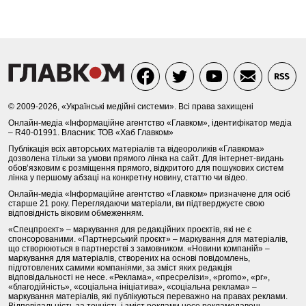
© 2009-2026, «Українські медійні системи». Всі права захищені
Онлайн-медіа «Інформаційне агентство «Главком», ідентифікатор медіа
– R40-01991. Власник: ТОВ «Хаб Главком»
Публікація всіх авторських матеріалів та відеороликів «Главкома»
дозволена тільки за умови прямого лінка на сайт. Для інтернет-видань
обов’язковим є розміщення прямого, відкритого для пошукових систем
лінка у першому абзаці на конкретну новину, статтю чи відео.
Онлайн-медіа «Інформаційне агентство «Главком» призначене для осіб
старше 21 року. Переглядаючи матеріали, ви підтверджуєте свою
відповідність віковим обмеженням.
«Спецпроєкт» – маркування для редакційних проєктів, які не є
спонсорованими. «Партнерський проєкт» – маркування для матеріалів,
що створюються в партнерстві з замовником. «Новини компаній» –
маркування для матеріалів, створених на основі повідомлень,
підготовлених самими компаніями, за зміст яких редакція
відповідальності не несе. «Реклама», «пресрелізи», «promo», «pr»,
«благодійність», «соціальна ініціатива», «соціальна реклама» –
маркування матеріалів, які публікуються переважно на правах реклами.