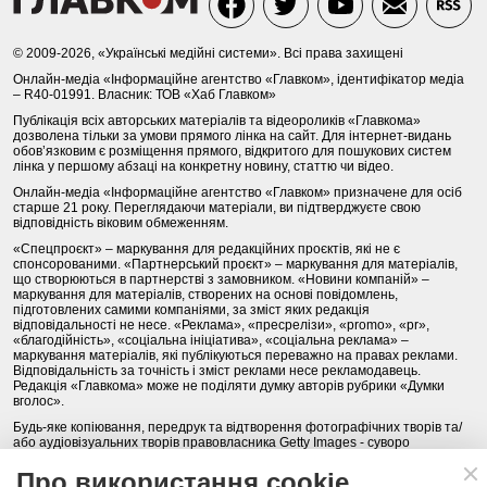
© 2009-2026, «Українські медійні системи». Всі права захищені
Онлайн-медіа «Інформаційне агентство «Главком», ідентифікатор медіа
– R40-01991. Власник: ТОВ «Хаб Главком»
Публікація всіх авторських матеріалів та відеороликів «Главкома»
дозволена тільки за умови прямого лінка на сайт. Для інтернет-видань
обов’язковим є розміщення прямого, відкритого для пошукових систем
лінка у першому абзаці на конкретну новину, статтю чи відео.
Онлайн-медіа «Інформаційне агентство «Главком» призначене для осіб
старше 21 року. Переглядаючи матеріали, ви підтверджуєте свою
відповідність віковим обмеженням.
«Спецпроєкт» – маркування для редакційних проєктів, які не є
спонсорованими. «Партнерський проєкт» – маркування для матеріалів,
що створюються в партнерстві з замовником. «Новини компаній» –
маркування для матеріалів, створених на основі повідомлень,
підготовлених самими компаніями, за зміст яких редакція
відповідальності не несе. «Реклама», «пресрелізи», «promo», «pr»,
«благодійність», «соціальна ініціатива», «соціальна реклама» –
маркування матеріалів, які публікуються переважно на правах реклами.
Відповідальність за точність і зміст реклами несе рекламодавець.
Редакція «Главкома» може не поділяти думку авторів рубрики «Думки
вголос».
Будь-яке копіювання, передрук та відтворення фотографічних творів та/
або аудіовізуальних творів правовласника Getty Images - суворо
забороняється.
Про використання cookie
Політика конфіденційності (Privacy Policy). Правила сайту