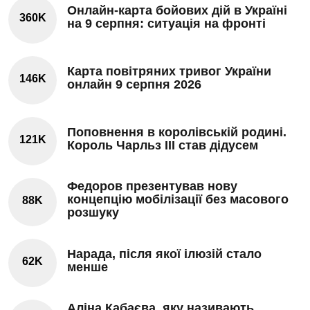
Онлайн-карта бойових дій в Україні
360K
на 9 серпня: ситуація на фронті
Карта повітряних тривог України
146K
онлайн 9 серпня 2026
Поповнення в королівській родині.
121K
Король Чарльз III став дідусем
Федоров презентував нову
концепцію мобілізації без масового
88K
розшуку
Нарада, після якої ілюзій стало
62K
менше
Аліна Кабаєва, яку називають