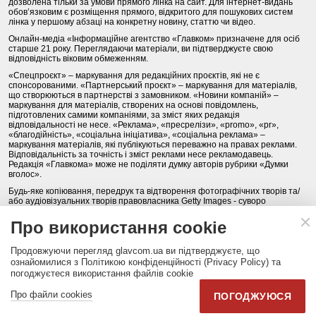
дозволена тільки за умови прямого лінка на сайт. Для інтернет-видань
обов’язковим є розміщення прямого, відкритого для пошукових систем
лінка у першому абзаці на конкретну новину, статтю чи відео.
Онлайн-медіа «Інформаційне агентство «Главком» призначене для осіб
старше 21 року. Переглядаючи матеріали, ви підтверджуєте свою
відповідність віковим обмеженням.
«Спецпроєкт» – маркування для редакційних проєктів, які не є
спонсорованими. «Партнерський проєкт» – маркування для матеріалів,
що створюються в партнерстві з замовником. «Новини компаній» –
маркування для матеріалів, створених на основі повідомлень,
підготовлених самими компаніями, за зміст яких редакція
відповідальності не несе. «Реклама», «пресрелізи», «promo», «pr»,
«благодійність», «соціальна ініціатива», «соціальна реклама» –
маркування матеріалів, які публікуються переважно на правах реклами.
Відповідальність за точність і зміст реклами несе рекламодавець.
Редакція «Главкома» може не поділяти думку авторів рубрики «Думки
вголос».
Будь-яке копіювання, передрук та відтворення фотографічних творів та/
або аудіовізуальних творів правовласника Getty Images - суворо
забороняється.
Про використання cookie
Політика конфіденційності (Privacy Policy). Правила сайту
Продовжуючи перегляд glavcom.ua ви підтверджуєте, що
КОНТАКТИ
НАША КОМАНДА
АРХІВ
ознайомилися з Політикою конфіденційності (Privacy Policy) та
погоджуєтеся використання файлів cookie
Партнери:
DepositPhotos.com
,
opendatabot.ua
Про файли cookies
ПОГОДЖУЮСЯ