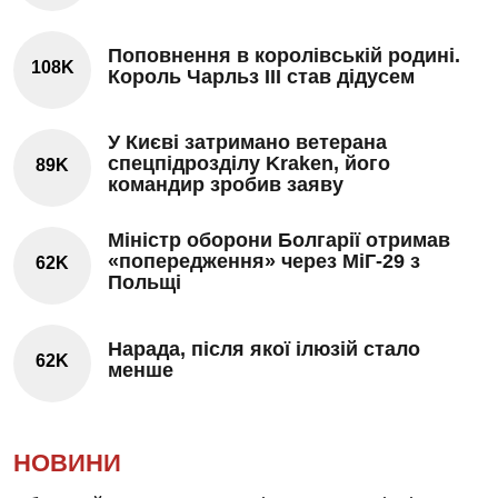
Поповнення в королівській родині.
108K
Король Чарльз III став дідусем
У Києві затримано ветерана
спецпідрозділу Kraken, його
89K
командир зробив заяву
Міністр оборони Болгарії отримав
«попередження» через МіГ-29 з
62K
Польщі
Нарада, після якої ілюзій стало
62K
менше
НОВИНИ