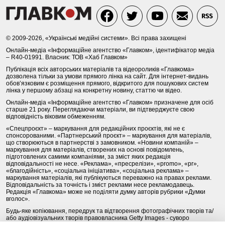
© 2009-2026, «Українські медійні системи». Всі права захищені
Онлайн-медіа «Інформаційне агентство «Главком», ідентифікатор медіа
– R40-01991. Власник: ТОВ «Хаб Главком»
Публікація всіх авторських матеріалів та відеороликів «Главкома»
дозволена тільки за умови прямого лінка на сайт. Для інтернет-видань
обов’язковим є розміщення прямого, відкритого для пошукових систем
лінка у першому абзаці на конкретну новину, статтю чи відео.
Онлайн-медіа «Інформаційне агентство «Главком» призначене для осіб
старше 21 року. Переглядаючи матеріали, ви підтверджуєте свою
відповідність віковим обмеженням.
«Спецпроєкт» – маркування для редакційних проєктів, які не є
спонсорованими. «Партнерський проєкт» – маркування для матеріалів,
що створюються в партнерстві з замовником. «Новини компаній» –
маркування для матеріалів, створених на основі повідомлень,
підготовлених самими компаніями, за зміст яких редакція
відповідальності не несе. «Реклама», «пресрелізи», «promo», «pr»,
«благодійність», «соціальна ініціатива», «соціальна реклама» –
маркування матеріалів, які публікуються переважно на правах реклами.
Відповідальність за точність і зміст реклами несе рекламодавець.
Редакція «Главкома» може не поділяти думку авторів рубрики «Думки
вголос».
Будь-яке копіювання, передрук та відтворення фотографічних творів та/
або аудіовізуальних творів правовласника Getty Images - суворо