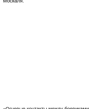
Москаля.
«Огневые контакты между боевиками,