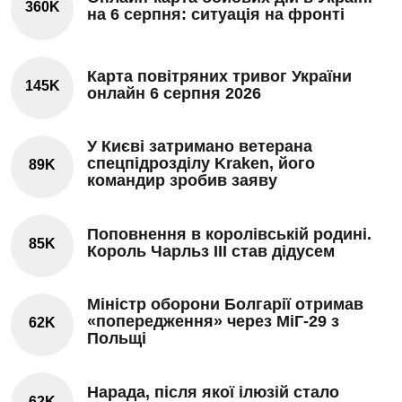
360K
на 6 серпня: ситуація на фронті
Карта повітряних тривог України
145K
онлайн 6 серпня 2026
У Києві затримано ветерана
спецпідрозділу Kraken, його
89K
командир зробив заяву
Поповнення в королівській родині.
85K
Король Чарльз III став дідусем
Міністр оборони Болгарії отримав
«попередження» через МіГ-29 з
62K
Польщі
Нарада, після якої ілюзій стало
62K