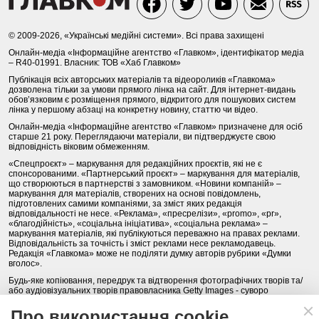
© 2009-2026, «Українські медійні системи». Всі права захищені
Онлайн-медіа «Інформаційне агентство «Главком», ідентифікатор медіа
– R40-01991. Власник: ТОВ «Хаб Главком»
Публікація всіх авторських матеріалів та відеороликів «Главкома»
дозволена тільки за умови прямого лінка на сайт. Для інтернет-видань
обов’язковим є розміщення прямого, відкритого для пошукових систем
лінка у першому абзаці на конкретну новину, статтю чи відео.
Онлайн-медіа «Інформаційне агентство «Главком» призначене для осіб
старше 21 року. Переглядаючи матеріали, ви підтверджуєте свою
відповідність віковим обмеженням.
«Спецпроєкт» – маркування для редакційних проєктів, які не є
спонсорованими. «Партнерський проєкт» – маркування для матеріалів,
що створюються в партнерстві з замовником. «Новини компаній» –
маркування для матеріалів, створених на основі повідомлень,
підготовлених самими компаніями, за зміст яких редакція
відповідальності не несе. «Реклама», «пресрелізи», «promo», «pr»,
«благодійність», «соціальна ініціатива», «соціальна реклама» –
маркування матеріалів, які публікуються переважно на правах реклами.
Відповідальність за точність і зміст реклами несе рекламодавець.
Редакція «Главкома» може не поділяти думку авторів рубрики «Думки
вголос».
Будь-яке копіювання, передрук та відтворення фотографічних творів та/
або аудіовізуальних творів правовласника Getty Images - суворо
забороняється.
Про використання cookie
Політика конфіденційності (Privacy Policy). Правила сайту