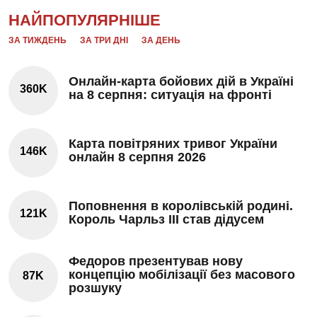
НАЙПОПУЛЯРНІШЕ
ЗА ТИЖДЕНЬ
ЗА ТРИ ДНІ
ЗА ДЕНЬ
Онлайн-карта бойових дій в Україні
360K
на 8 серпня: ситуація на фронті
Карта повітряних тривог України
146K
онлайн 8 серпня 2026
Поповнення в королівській родині.
121K
Король Чарльз III став дідусем
Федоров презентував нову
концепцію мобілізації без масового
87K
розшуку