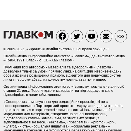
© 2009-2026, «Українські медійні системи». Всі права захищені
Онлайн-медіа «Інформаційне агентство «Главком», ідентифікатор медіа
– R40-01991. Власник: ТОВ «Хаб Главком»
Публікація всіх авторських матеріалів та відеороликів «Главкома»
дозволена тільки за умови прямого лінка на сайт. Для інтернет-видань
обов’язковим є розміщення прямого, відкритого для пошукових систем
лінка у першому абзаці на конкретну новину, статтю чи відео.
Онлайн-медіа «Інформаційне агентство «Главком» призначене для осіб
старше 21 року. Переглядаючи матеріали, ви підтверджуєте свою
відповідність віковим обмеженням.
«Спецпроєкт» – маркування для редакційних проєктів, які не є
спонсорованими. «Партнерський проєкт» – маркування для матеріалів,
що створюються в партнерстві з замовником. «Новини компаній» –
маркування для матеріалів, створених на основі повідомлень,
підготовлених самими компаніями, за зміст яких редакція
відповідальності не несе. «Реклама», «пресрелізи», «promo», «pr»,
«благодійність», «соціальна ініціатива», «соціальна реклама» –
маркування матеріалів, які публікуються переважно на правах реклами.