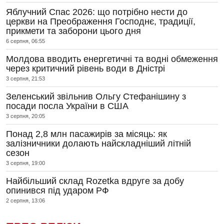
Яблучний Спас 2026: що потрібно нести до
церкви на Преображення Господнє, традиції,
прикмети та заборони цього дня
6 серпня, 06:55
Молдова вводить енергетичні та водні обмеження
через критичний рівень води в Дністрі
3 серпня, 21:53
Зеленський звільнив Ольгу Стефанішину з
посади посла України в США
3 серпня, 20:05
Понад 2,8 млн пасажирів за місяць: як
залізничники долають найскладніший літній
сезон
3 серпня, 19:00
Найбільший склад Rozetka вдруге за добу
опинився під ударом РФ
2 серпня, 13:06