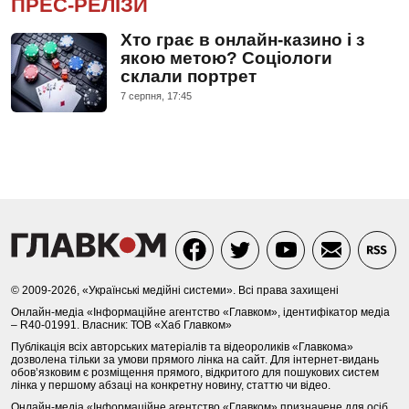
ПРЕС-РЕЛІЗИ
Хто грає в онлайн-казино і з
якою метою? Соціологи
склали портрет
7 серпня, 17:45
© 2009-2026, «Українські медійні системи». Всі права захищені
Онлайн-медіа «Інформаційне агентство «Главком», ідентифікатор медіа
– R40-01991. Власник: ТОВ «Хаб Главком»
Публікація всіх авторських матеріалів та відеороликів «Главкома»
дозволена тільки за умови прямого лінка на сайт. Для інтернет-видань
обов’язковим є розміщення прямого, відкритого для пошукових систем
лінка у першому абзаці на конкретну новину, статтю чи відео.
Онлайн-медіа «Інформаційне агентство «Главком» призначене для осіб