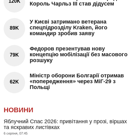
120K
Король Чарльз III став дідусем
У Києві затримано ветерана
спецпідрозділу Kraken, його
89K
командир зробив заяву
Федоров презентував нову
концепцію мобілізації без масового
79K
розшуку
Міністр оборони Болгарії отримав
«попередження» через МіГ-29 з
62K
Польщі
НОВИНИ
Яблучний Спас 2026: привітання у прозі, віршах
та яскравих листівках
6 серпня, 07:45