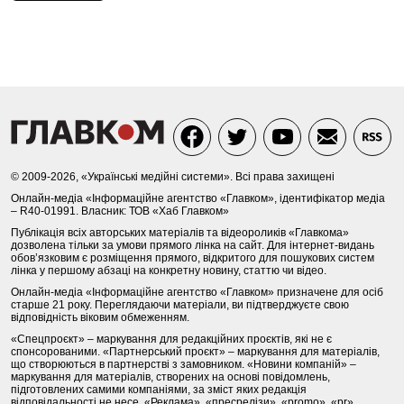
© 2009-2026, «Українські медійні системи». Всі права захищені
Онлайн-медіа «Інформаційне агентство «Главком», ідентифікатор медіа
– R40-01991. Власник: ТОВ «Хаб Главком»
Публікація всіх авторських матеріалів та відеороликів «Главкома»
дозволена тільки за умови прямого лінка на сайт. Для інтернет-видань
обов’язковим є розміщення прямого, відкритого для пошукових систем
лінка у першому абзаці на конкретну новину, статтю чи відео.
Онлайн-медіа «Інформаційне агентство «Главком» призначене для осіб
старше 21 року. Переглядаючи матеріали, ви підтверджуєте свою
відповідність віковим обмеженням.
«Спецпроєкт» – маркування для редакційних проєктів, які не є
спонсорованими. «Партнерський проєкт» – маркування для матеріалів,
що створюються в партнерстві з замовником. «Новини компаній» –
маркування для матеріалів, створених на основі повідомлень,
підготовлених самими компаніями, за зміст яких редакція
відповідальності не несе. «Реклама», «пресрелізи», «promo», «pr»,