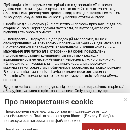
Публікація всіх авторських матеріалів та відеороликів «Главкома»
дозволена тільки за умови прямого лінка на сайт. Для інтернет-видань
обов’язковим є розміщення прямого, відкритого для пошукових систем
лінка у першому абзаці на конкретну новину, статтю чи відео.
Онлайн-медіа «Інформаційне агентство «Главком» призначене для осіб
старше 21 року. Переглядаючи матеріали, ви підтверджуєте свою
відповідність віковим обмеженням.
«Спецпроєкт» – маркування для редакційних проєктів, які не є
спонсорованими. «Партнерський проєкт» – маркування для матеріалів,
що створюються в партнерстві з замовником. «Новини компаній» –
маркування для матеріалів, створених на основі повідомлень,
підготовлених самими компаніями, за зміст яких редакція
відповідальності не несе. «Реклама», «пресрелізи», «promo», «pr»,
«благодійність», «соціальна ініціатива», «соціальна реклама» –
маркування матеріалів, які публікуються переважно на правах реклами.
Відповідальність за точність і зміст реклами несе рекламодавець.
Редакція «Главкома» може не поділяти думку авторів рубрики «Думки
вголос».
Будь-яке копіювання, передрук та відтворення фотографічних творів та/
або аудіовізуальних творів правовласника Getty Images - суворо
забороняється.
Про використання cookie
Політика конфіденційності (Privacy Policy). Правила сайту
Продовжуючи перегляд glavcom.ua ви підтверджуєте, що
КОНТАКТИ
НАША КОМАНДА
АРХІВ
ознайомилися з Політикою конфіденційності (Privacy Policy) та
погоджуєтеся використання файлів cookie
Партнери:
DepositPhotos.com
,
opendatabot.ua
Про файли cookies