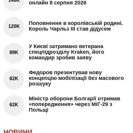
146K
онлайн 8 серпня 2026
Поповнення в королівській родині.
120K
Король Чарльз III став дідусем
У Києві затримано ветерана
спецпідрозділу Kraken, його
89K
командир зробив заяву
Федоров презентував нову
концепцію мобілізації без масового
82K
розшуку
Міністр оборони Болгарії отримав
«попередження» через МіГ-29 з
62K
Польщі
НОВИНИ