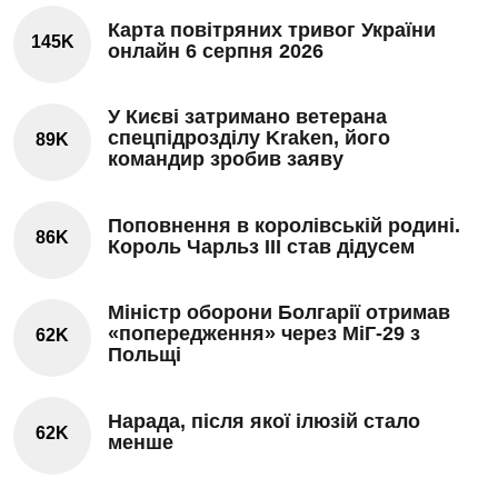
Карта повітряних тривог України
145K
онлайн 6 серпня 2026
У Києві затримано ветерана
спецпідрозділу Kraken, його
89K
командир зробив заяву
Поповнення в королівській родині.
86K
Король Чарльз III став дідусем
Міністр оборони Болгарії отримав
«попередження» через МіГ-29 з
62K
Польщі
Нарада, після якої ілюзій стало
62K
менше