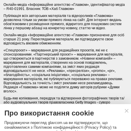
Онлайн-медіа «Інформаційне агентство «Главком», ідентифікатор медіа
– R40-01991. Власник: ТОВ «Хаб Главком»
Публікація всіх авторських матеріалів та відеороликів «Главкома»
дозволена тільки за умови прямого лінка на сайт. Для інтернет-видань
обов’язковим є розміщення прямого, відкритого для пошукових систем
лінка у першому абзаці на конкретну новину, статтю чи відео.
Онлайн-медіа «Інформаційне агентство «Главком» призначене для осіб
старше 21 року. Переглядаючи матеріали, ви підтверджуєте свою
відповідність віковим обмеженням.
«Спецпроєкт» – маркування для редакційних проєктів, які не є
спонсорованими. «Партнерський проєкт» – маркування для матеріалів,
що створюються в партнерстві з замовником. «Новини компаній» –
маркування для матеріалів, створених на основі повідомлень,
підготовлених самими компаніями, за зміст яких редакція
відповідальності не несе. «Реклама», «пресрелізи», «promo», «pr»,
«благодійність», «соціальна ініціатива», «соціальна реклама» –
маркування матеріалів, які публікуються переважно на правах реклами.
Відповідальність за точність і зміст реклами несе рекламодавець.
Редакція «Главкома» може не поділяти думку авторів рубрики «Думки
вголос».
Будь-яке копіювання, передрук та відтворення фотографічних творів та/
або аудіовізуальних творів правовласника Getty Images - суворо
забороняється.
Про використання cookie
Політика конфіденційності (Privacy Policy). Правила сайту
Продовжуючи перегляд glavcom.ua ви підтверджуєте, що
КОНТАКТИ
НАША КОМАНДА
АРХІВ
ознайомилися з Політикою конфіденційності (Privacy Policy) та