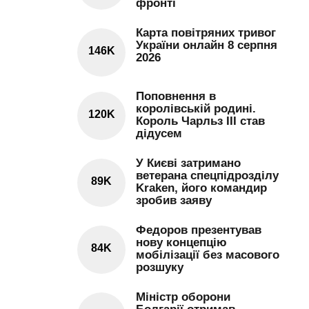
фронті
Карта повітряних тривог
України онлайн 8 серпня
146K
2026
Поповнення в
королівській родині.
120K
Король Чарльз III став
дідусем
У Києві затримано
ветерана спецпідрозділу
89K
Kraken, його командир
зробив заяву
Федоров презентував
нову концепцію
84K
мобілізації без масового
розшуку
Міністр оборони