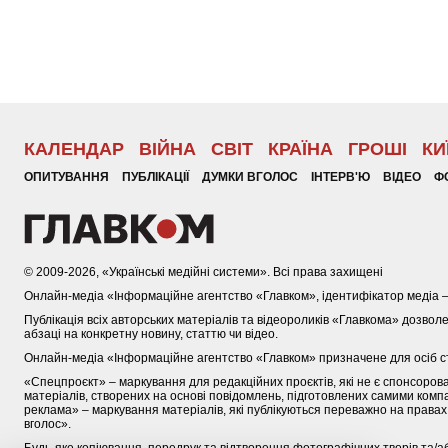
КАЛЕНДАР
ВІЙНА
СВІТ
КРАЇНА
ГРОШІ
КИ
ОПИТУВАННЯ
ПУБЛІКАЦІЇ
ДУМКИ ВГОЛОС
ІНТЕРВ'Ю
ВІДЕО
Ф
© 2009-2026, «Українські медійні системи». Всі права захищені
Онлайн-медіа «Інформаційне агентство «Главком», ідентифікатор медіа 
Публікація всіх авторських матеріалів та відеороликів «Главкома» дозвол
абзаці на конкретну новину, статтю чи відео.
Онлайн-медіа «Інформаційне агентство «Главком» призначене для осіб ст
«Спецпроєкт» – маркування для редакційних проєктів, які не є спонсоро
матеріалів, створених на основі повідомлень, підготовлених самими компан
реклама» – маркування матеріалів, які публікуються переважно на правах
вголос».