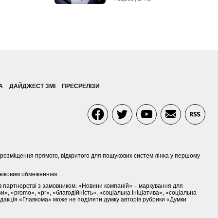
А
ДАЙДЖЕСТ ЗМІ
ПРЕСРЕЛІЗИ
 є розміщення прямого, відкритого для пошукових систем лінка у першому
 віковим обмеженням.
в партнерстві з замовником. «Новини компаній» – маркування для
и», «promo», «pr», «благодійність», «соціальна ініціатива», «соціальна
Редакція «Главкома» може не поділяти думку авторів рубрики «Думки