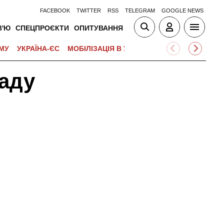
FACEBOOK
TWITTER
RSS
TELEGRAM
GOOGLE NEWS
В'Ю
СПЕЦПРОЄКТИ
ОПИТУВАННЯ
МУ
УКРАЇНА-ЄС
МОБІЛІЗАЦІЯ В УКРАЇНІ
ВІЙНА НА БЛИЗЬК
Раду