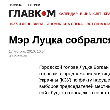
ГОЛОВНА
НОВИНИ
КАЛЕНДАР
ВІЙНА
СВІТ
КР
1627-Й ДЕНЬ ВІЙНИ
АНОМАЛЬНА СПЕКА
ВСТУПНА КА
Мэр Луцка собрался
17 лютого, 2010, 10:54
glavcom.ua
Городской голова Луцка Богдан
головам, с предложением иниц
Украины (КСУ) по факту наруше
выборов председателей местн
сайт Луцкого городского совета