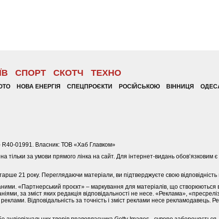
ЇВ
СПОРТ
СКОТЧ
ТЕХНО
ОТО
НОВА ЕНЕРГІЯ
СПЕЦПРОЄКТИ
РОСІЙСЬКОЮ
ВІННИЦЯ
ОДЕС
– R40-01991. Власник: ТОВ «Хаб Главком»
ена тільки за умови прямого лінка на сайт. Для інтернет-видань обов’язковим
арше 21 року. Переглядаючи матеріали, ви підтверджуєте свою відповідність
ваними. «Партнерський проєкт» – маркування для матеріалів, що створюються 
іями, за зміст яких редакція відповідальності не несе. «Реклама», «пресреліз
 реклами. Відповідальність за точність і зміст реклами несе рекламодавець. 