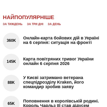
НАЙПОПУЛЯРНІШЕ
ЗА ТИЖДЕНЬ
ЗА ТРИ ДНІ
ЗА ДЕНЬ
Онлайн-карта бойових дій в Україні
360K
на 6 серпня: ситуація на фронті
Карта повітряних тривог України
145K
онлайн 6 серпня 2026
У Києві затримано ветерана
спецпідрозділу Kraken, його
88K
командир зробив заяву
Поповнення в королівській родині.
65K
Король Чарльз III став дідусем