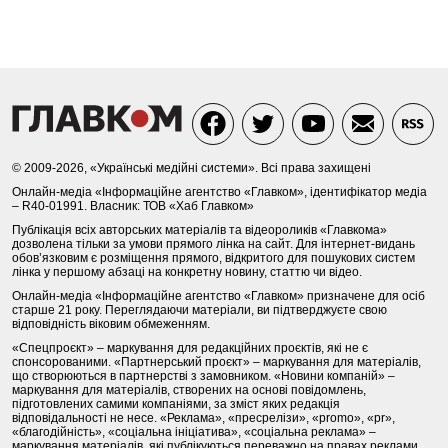
© 2009-2026, «Українські медійні системи». Всі права захищені
Онлайн-медіа «Інформаційне агентство «Главком», ідентифікатор медіа
– R40-01991. Власник: ТОВ «Хаб Главком»
Публікація всіх авторських матеріалів та відеороликів «Главкома»
дозволена тільки за умови прямого лінка на сайт. Для інтернет-видань
обов’язковим є розміщення прямого, відкритого для пошукових систем
лінка у першому абзаці на конкретну новину, статтю чи відео.
Онлайн-медіа «Інформаційне агентство «Главком» призначене для осіб
старше 21 року. Переглядаючи матеріали, ви підтверджуєте свою
відповідність віковим обмеженням.
«Спецпроєкт» – маркування для редакційних проєктів, які не є
спонсорованими. «Партнерський проєкт» – маркування для матеріалів,
що створюються в партнерстві з замовником. «Новини компаній» –
маркування для матеріалів, створених на основі повідомлень,
підготовлених самими компаніями, за зміст яких редакція
відповідальності не несе. «Реклама», «пресрелізи», «promo», «pr»,
«благодійність», «соціальна ініціатива», «соціальна реклама» –
маркування матеріалів, які публікуються переважно на правах реклами.