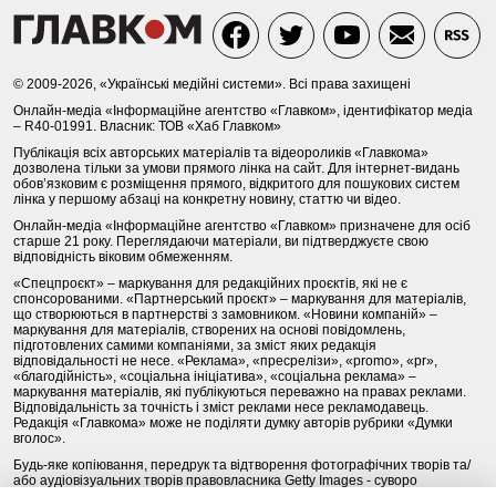
© 2009-2026, «Українські медійні системи». Всі права захищені
Онлайн-медіа «Інформаційне агентство «Главком», ідентифікатор медіа
– R40-01991. Власник: ТОВ «Хаб Главком»
Публікація всіх авторських матеріалів та відеороликів «Главкома»
дозволена тільки за умови прямого лінка на сайт. Для інтернет-видань
обов’язковим є розміщення прямого, відкритого для пошукових систем
лінка у першому абзаці на конкретну новину, статтю чи відео.
Онлайн-медіа «Інформаційне агентство «Главком» призначене для осіб
старше 21 року. Переглядаючи матеріали, ви підтверджуєте свою
відповідність віковим обмеженням.
«Спецпроєкт» – маркування для редакційних проєктів, які не є
спонсорованими. «Партнерський проєкт» – маркування для матеріалів,
що створюються в партнерстві з замовником. «Новини компаній» –
маркування для матеріалів, створених на основі повідомлень,
підготовлених самими компаніями, за зміст яких редакція
відповідальності не несе. «Реклама», «пресрелізи», «promo», «pr»,
«благодійність», «соціальна ініціатива», «соціальна реклама» –
маркування матеріалів, які публікуються переважно на правах реклами.
Відповідальність за точність і зміст реклами несе рекламодавець.
Редакція «Главкома» може не поділяти думку авторів рубрики «Думки
вголос».
Будь-яке копіювання, передрук та відтворення фотографічних творів та/
або аудіовізуальних творів правовласника Getty Images - суворо