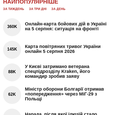
НАЙПОПУЛЯРНІШЕ
ЗА ТИЖДЕНЬ
ЗА ТРИ ДНІ
ЗА ДЕНЬ
Онлайн-карта бойових дій в Україні
360K
на 5 серпня: ситуація на фронті
Карта повітряних тривог України
145K
онлайн 5 серпня 2026
У Києві затримано ветерана
спецпідрозділу Kraken, його
88K
командир зробив заяву
Міністр оборони Болгарії отримав
«попередження» через МіГ-29 з
62K
Польщі
Нарада, після якої ілюзій стало