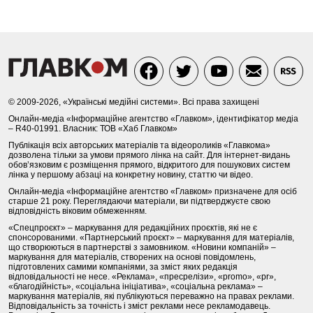
© 2009-2026, «Українські медійні системи». Всі права захищені
Онлайн-медіа «Інформаційне агентство «Главком», ідентифікатор медіа
– R40-01991. Власник: ТОВ «Хаб Главком»
Публікація всіх авторських матеріалів та відеороликів «Главкома»
дозволена тільки за умови прямого лінка на сайт. Для інтернет-видань
обов’язковим є розміщення прямого, відкритого для пошукових систем
лінка у першому абзаці на конкретну новину, статтю чи відео.
Онлайн-медіа «Інформаційне агентство «Главком» призначене для осіб
старше 21 року. Переглядаючи матеріали, ви підтверджуєте свою
відповідність віковим обмеженням.
«Спецпроєкт» – маркування для редакційних проєктів, які не є
спонсорованими. «Партнерський проєкт» – маркування для матеріалів,
що створюються в партнерстві з замовником. «Новини компаній» –
маркування для матеріалів, створених на основі повідомлень,
підготовлених самими компаніями, за зміст яких редакція
відповідальності не несе. «Реклама», «пресрелізи», «promo», «pr»,
«благодійність», «соціальна ініціатива», «соціальна реклама» –
маркування матеріалів, які публікуються переважно на правах реклами.
Відповідальність за точність і зміст реклами несе рекламодавець.