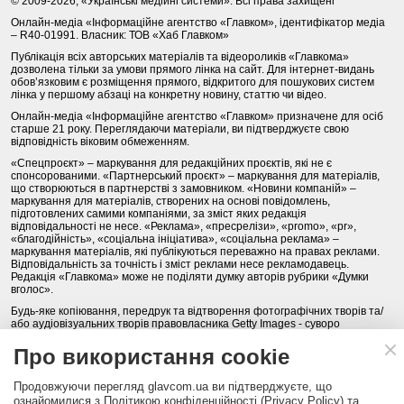
© 2009-2026, «Українські медійні системи». Всі права захищені
Онлайн-медіа «Інформаційне агентство «Главком», ідентифікатор медіа
– R40-01991. Власник: ТОВ «Хаб Главком»
Публікація всіх авторських матеріалів та відеороликів «Главкома»
дозволена тільки за умови прямого лінка на сайт. Для інтернет-видань
обов’язковим є розміщення прямого, відкритого для пошукових систем
лінка у першому абзаці на конкретну новину, статтю чи відео.
Онлайн-медіа «Інформаційне агентство «Главком» призначене для осіб
старше 21 року. Переглядаючи матеріали, ви підтверджуєте свою
відповідність віковим обмеженням.
«Спецпроєкт» – маркування для редакційних проєктів, які не є
спонсорованими. «Партнерський проєкт» – маркування для матеріалів,
що створюються в партнерстві з замовником. «Новини компаній» –
маркування для матеріалів, створених на основі повідомлень,
підготовлених самими компаніями, за зміст яких редакція
відповідальності не несе. «Реклама», «пресрелізи», «promo», «pr»,
«благодійність», «соціальна ініціатива», «соціальна реклама» –
маркування матеріалів, які публікуються переважно на правах реклами.
Відповідальність за точність і зміст реклами несе рекламодавець.
Редакція «Главкома» може не поділяти думку авторів рубрики «Думки
вголос».
Будь-яке копіювання, передрук та відтворення фотографічних творів та/
або аудіовізуальних творів правовласника Getty Images - суворо
забороняється.
Про використання cookie
Політика конфіденційності (Privacy Policy). Правила сайту
Продовжуючи перегляд glavcom.ua ви підтверджуєте, що
КОНТАКТИ
НАША КОМАНДА
АРХІВ
ознайомилися з Політикою конфіденційності (Privacy Policy) та