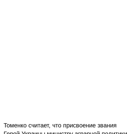
Томенко считает, что присвоение звания
Герой Украины министру аграрной политики