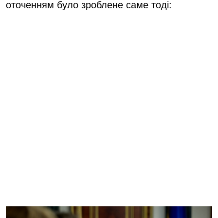
оточенням було зроблене саме тоді: