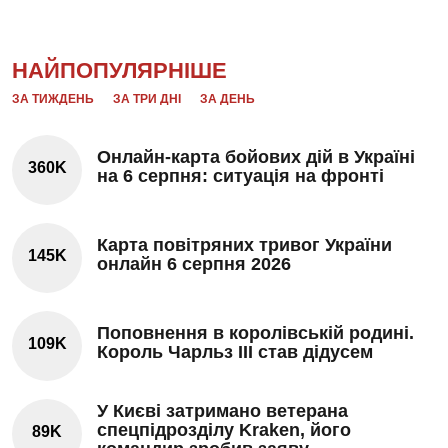
НАЙПОПУЛЯРНІШЕ
ЗА ТИЖДЕНЬ
ЗА ТРИ ДНІ
ЗА ДЕНЬ
Онлайн-карта бойових дій в Україні
360K
на 6 серпня: ситуація на фронті
Карта повітряних тривог України
145K
онлайн 6 серпня 2026
Поповнення в королівській родині.
109K
Король Чарльз III став дідусем
У Києві затримано ветерана
спецпідрозділу Kraken, його
89K