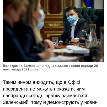
Володимир Зеленський під час селектороної наради 29
листопада 2021 року
Таким чином виходить, що в Офісі
президента не можуть показати, чим
насправді сьогодні зранку займається
Зеленський, тому й демонструють у новині