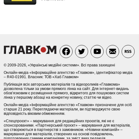
© 2009-2026, «Українські медійні системи». Всі права захищені
Онлайн-медіа «Інформаційне агентство «Главком», ідентифікатор медіа
– R40-01991. Власник: ТОВ «Хаб Главком»
Публікація всіх авторських матеріалів та відеороликів «Главкома»
дозволена тільки за умови прямого лінка на сайт. Для інтернет-видань
обов’язковим є розміщення прямого, відкритого для пошукових систем
лінка у першому абзаці на конкретну новину, статтю чи відео.
Онлайн-медіа «Інформаційне агентство «Главком» призначене для осіб
старше 21 року. Переглядаючи матеріали, ви підтверджуєте свою
відповідність віковим обмеженням.
«Спецпроєкт» – маркування для редакційних проєктів, які не є
спонсорованими. «Партнерський проєкт» – маркування для матеріалів,
що створюються в партнерстві з замовником. «Новини компаній» –
маркування для матеріалів, створених на основі повідомлень,
підготовлених самими компаніями, за зміст яких редакція