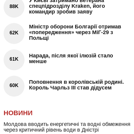
У Києві затримано ветерана
спецпідрозділу Kraken, його
88K
командир зробив заяву
Міністр оборони Болгарії отримав
«попередження» через МіГ-29 з
62K
Польщі
Нарада, після якої ілюзій стало
61K
менше
Поповнення в королівській родині.
60K
Король Чарльз III став дідусем
НОВИНИ
Молдова вводить енергетичні та водні обмеження
через критичний рівень води в Дністрі