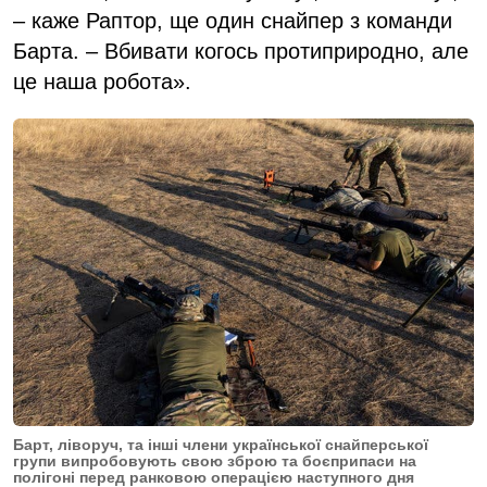
– каже Раптор, ще один снайпер з команди
Барта. – Вбивати когось протиприродно, але
це наша робота».
Барт, ліворуч, та інші члени української снайперської
групи випробовують свою зброю та боєприпаси на
полігоні перед ранковою операцією наступного дня