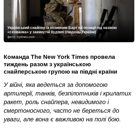
Український снайпер із позивним Барт на позиції під назвою
«схованка» у закинутій будівлі (південь України)
фото: nytimes.com
Команда The New York Times провела
тиждень разом з українською
снайперською групою на півдні країни
У війні, яка ведеться за допомогою
артилерії, танків, безпілотників і крилатих
ракет, роль снайпера, невидимого і
смертоносного, часто не береться до
уваги, але вона є важливою на полі бою.