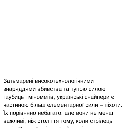
Затьмарені високотехнологічними
знаряддями вбивства та тупою силою
гаубиць і мінометів, українські снайпери є
частиною більш елементарної сили – піхоти.
Їх порівняно небагато, але вони не менш
важливі, ніж століття тому, коли стрілець