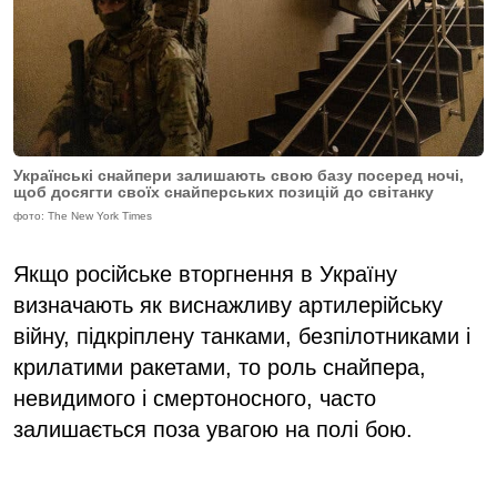
Українські снайпери залишають свою базу посеред ночі,
щоб досягти своїх снайперських позицій до світанку
фото: The New York Times
Якщо російське вторгнення в Україну
визначають як виснажливу артилерійську
війну, підкріплену танками, безпілотниками і
крилатими ракетами, то роль снайпера,
невидимого і смертоносного, часто
залишається поза увагою на полі бою.