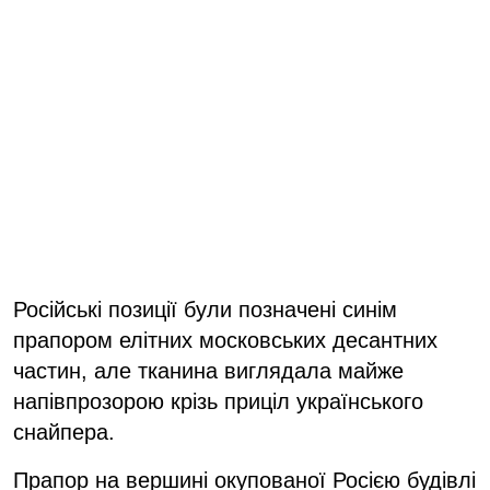
Російські позиції були позначені синім
прапором елітних московських десантних
частин, але тканина виглядала майже
напівпрозорою крізь приціл українського
снайпера.
Прапор на вершині окупованої Росією будівлі