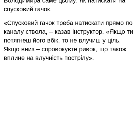
Володимира саме цьому: як натискати на
спусковий гачок.
«Спусковий гачок треба натискати прямо по
каналу ствола, – казав інструктор. «Якщо ти
потягнеш його вбік, то не влучиш у ціль.
Якщо вниз – спровокуєте ривок, що також
вплине на влучність пострілу».