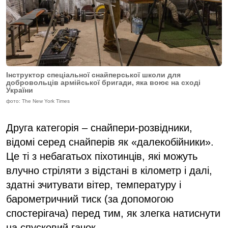
Інструктор спеціальної снайперської школи для
добровольців армійської бригади, яка воює на сході
України
фото: The New York Times
Друга категорія – снайпери-розвідники,
відомі серед снайперів як «далекобійники».
Це ті з небагатьох піхотинців, які можуть
влучно стріляти з відстані в кілометр і далі,
здатні зчитувати вітер, температуру і
барометричний тиск (за допомогою
спостерігача) перед тим, як злегка натиснути
на спусковий гачок.