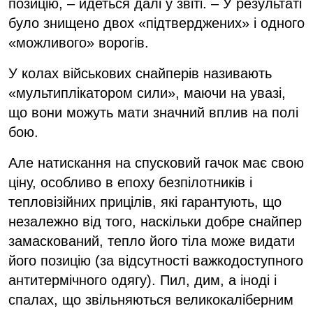
позицію, – йдеться далі у звіті. – У результаті
було знищено двох «підтверджених» і одного
«можливого» ворогів.
У колах військових снайперів називають
«мультиплікатором сили», маючи на увазі,
що вони можуть мати значний вплив на полі
бою.
Але натискання на спусковий гачок має свою
ціну, особливо в епоху безпілотників і
тепловізійних прицілів, які гарантують, що
незалежно від того, наскільки добре снайпер
замаскований, тепло його тіла може видати
його позицію (за відсутності важкодоступного
антитермічного одягу). Пил, дим, а іноді і
спалах, що звільняються великокаліберним