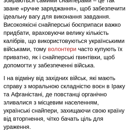
збираються самими снайперами – це так
зване «ручне заряджання», щоб забезпечити
ідеальну вагу для виконання завдання.
Високоякісні снайперські боєприпаси важко
придбати, враховуючи велику кількість
калібрів, що використовуються українськими
військами, тому
волонтери
часто купують їх
приватно, як і снайперські гвинтівки, щоб
допомогти у забезпеченні війська.
І на відміну від західних військ, які мають
справу з моральною складністю воєн в Іраку
та Афганістані, де повстанці органічно
зливалися з місцевим населенням,
українські снайпери, захищаючи свою країну
від вторгнення, чітко бачать ціль для
ураження.