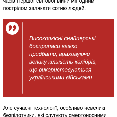
часів Першої світової війни міг одним
пострілом залякати сотню людей.
Високоякісні снайперські
боєприпаси важко
придбати, враховуючи
велику кількість калібрів,
що використовуються
українськими військами
Але сучасні технології, особливо невеликі
безпілотники, які слугують смертоносними