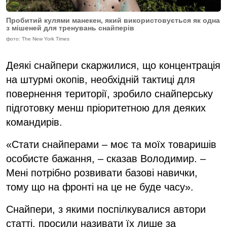
Пробитий кулями манекен, який використовується як одна
з мішеней для тренувань снайперів
фото: The New York Times
Деякі снайпери скаржилися, що концентрація
на штурмі окопів, необхідній тактиці для
повернення території, зробило снайперську
підготовку менш пріоритетною для деяких
командирів.
«Стати снайперами – моє та моїх товаришів
особисте бажання, – сказав Володимир. –
Мені потрібно розвивати базові навички,
тому що на фронті на це не буде часу».
Снайпери, з якими поспілкувалися автори
статті, просили називати їх лише за