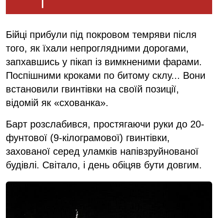
Бійці прибули під покровом темряви після
того, як їхали непроглядними дорогами,
запхавшись у пікап із вимкненими фарами.
Поспішними кроками по битому склу... Вони
встановили гвинтівки на своїй позиції,
відомій як «схованка».
Барт розслабився, простягаючи руки до 20-
фунтової (9-кілограмової) гвинтівки,
захованої серед уламків напівзруйнованої
будівлі. Світало, і день обіцяв бути довгим.