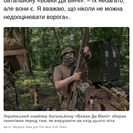
батальйону «Вовки Да Вінчі». – Їх небагато,
але вони є. Я вважаю, що ніколи не можна
недооцінювати ворога».
Український снайпер батальйону «Вовки Да Вінчі» збирає
гвинтівки перед тим, як вирушити на схід цього літа
фото: Маурісіо Ліма для The New York Times