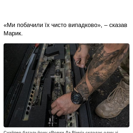
«Ми побачили їх чисто випадково», – сказав
Марик.
Снайпер батальйону «Вовки Да Вінчі» складає одну зі