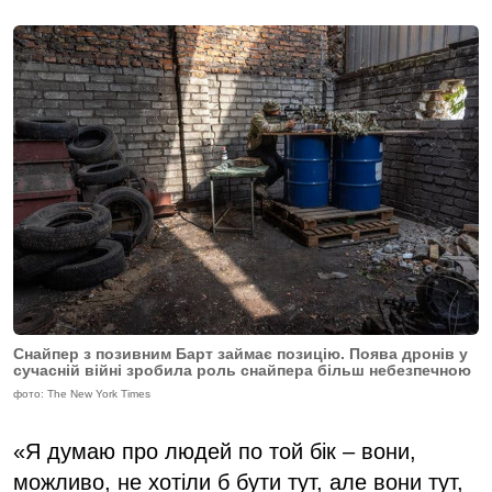
Снайпер з позивним Барт займає позицію. Поява дронів у
сучасній війні зробила роль снайпера більш небезпечною
фото: The New York Times
«Я думаю про людей по той бік – вони,
можливо, не хотіли б бути тут, але вони тут,