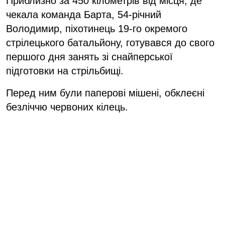
Приблизно за 450 кілометрів від місця, де
чекала команда Барта, 54-річний
Володимир, піхотинець 19-го окремого
стрілецького батальйону, готувався до свого
першого дня занять зі снайперської
підготовки на стрільбищі.
Перед ним були паперові мішені, обклеєні
безліччю червоних кілець.