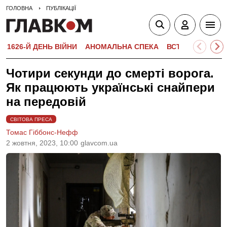
ГОЛОВНА
ПУБЛІКАЦІЇ
1626-Й ДЕНЬ ВІЙНИ
АНОМАЛЬНА СПЕКА
ВСТУПНА КАМПА
Чотири секунди до смерті ворога.
Як працюють українські снайпери
на передовій
СВІТОВА ПРЕСА
Томас Гіббонс-Нефф
2 жовтня, 2023, 10:00
glavcom.ua