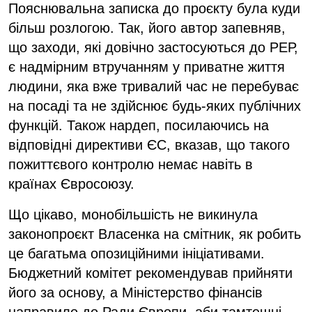
Пояснювальна записка до проєкту була куди
більш розлогою. Так, його автор запевняв,
що заходи, які довічно застосуються до РЕР,
є надмірним втручанням у приватне життя
людини, яка вже тривалий час не перебуває
на посаді та не здійснює будь-яких публічних
функцій. Також нардеп, посилаючись на
відповідні директиви ЄС, вказав, що такого
пожиттєвого контролю немає навіть в
країнах Євросоюзу.
Що цікаво, монобільшість не викинула
законопроєкт Власенка на смітник, як робить
це багатьма опозиційними ініціативами.
Бюджетний комітет рекомендував прийняти
його за основу, а Міністерство фінансів
направило до Ради Європи, аби тамтешні