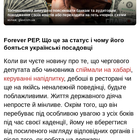
Топчиновники вимушені пояснювати банкам та аудиторам
походження своїх коштів або переходити на геть «чорні» схеми
колаж: glavcom.ua
Forever РЕР. Що це за статус і чому його
бояться українські посадовці
Коли ви чуєте новину про те, що чергового
депутата або чиновника
спіймали на хабарі
,
керуванні напідпитку
, дебоші в ресторані чи
ще на якійсь неналежній поведінці, будьте
поблажливими. Життя державного діяча
непросте й мінливе. Окрім того, що він
перебуває під особливою увагою з усіх боків
під час своєї каденції, йому не вберегтися
від посиленого нагляду відповідних органів і
після того, як робота на державу