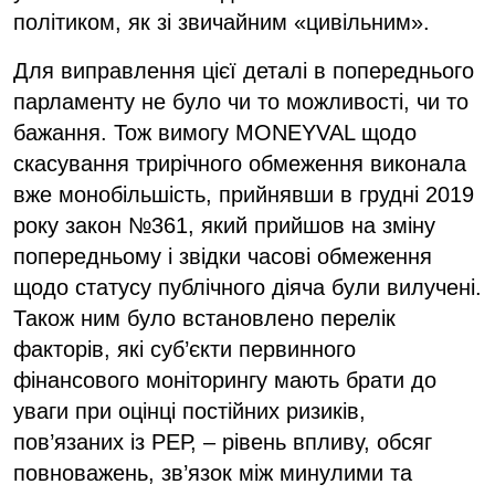
політиком, як зі звичайним «цивільним».
Для виправлення цієї деталі в попереднього
парламенту не було чи то можливості, чи то
бажання. Тож вимогу MONEYVAL щодо
скасування трирічного обмеження виконала
вже монобільшість, прийнявши в грудні 2019
року закон №361, який прийшов на зміну
попередньому і звідки часові обмеження
щодо статусу публічного діяча були вилучені.
Також ним було встановлено перелік
факторів, які суб’єкти первинного
фінансового моніторингу мають брати до
уваги при оцінці постійних ризиків,
пов’язаних із РЕР, – рівень впливу, обсяг
повноважень, зв’язок між минулими та