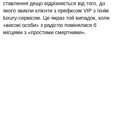
ставлення дещо відрізняється від того, до
якого звикли клієнти з префксом VIP з їхнім
luxury-сервісом. Це якраз той випадок, коли
«високі особи» з радістю помінялися б
місцями з «простими смертними».