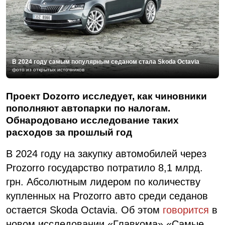
В 2024 году самым популярным седаном стала Skoda Octaviа
фото из открытых источников
Проект Dozorro исследует, как чиновники
пополняют автопарки по налогам.
Обнародовано исследование таких
расходов за прошлый год
В 2024 году на закупку автомобилей через
Prozorro государство потратило 8,1 млрд.
грн. Абсолютным лидером по количеству
купленных на Prozorro авто среди седанов
остается Skoda Octavia. Об этом
говорится
в
новом исследовании «Главкома» «Самые