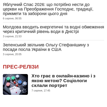
Яблучний Спас 2026: що потрібно нести до
церкви на Преображення Господнє, традиції,
прикмети та заборони цього дня
6 серпня, 06:55
Молдова вводить енергетичні та водні обмеження
через критичний рівень води в Дністрі
3 серпня, 21:53
Зеленський звільнив Ольгу Стефанішину з
посади посла України в США
3 серпня, 20:05
ПРЕС-РЕЛІЗИ
Хто грає в онлайн-казино і з
якою метою? Соціологи
склали портрет
7 серпня, 17:45