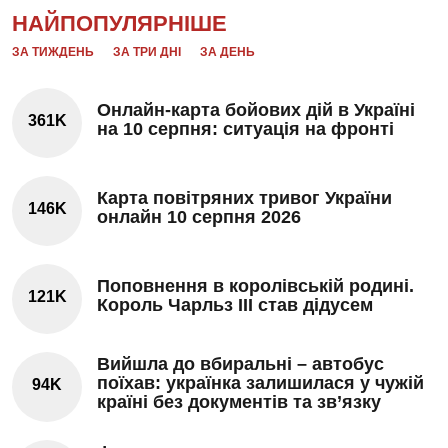
НАЙПОПУЛЯРНІШЕ
ЗА ТИЖДЕНЬ
ЗА ТРИ ДНІ
ЗА ДЕНЬ
Онлайн-карта бойових дій в Україні
361K
на 10 серпня: ситуація на фронті
Карта повітряних тривог України
146K
онлайн 10 серпня 2026
Поповнення в королівській родині.
121K
Король Чарльз III став дідусем
Вийшла до вбиральні – автобус
поїхав: українка залишилася у чужій
94K
країні без документів та зв’язку