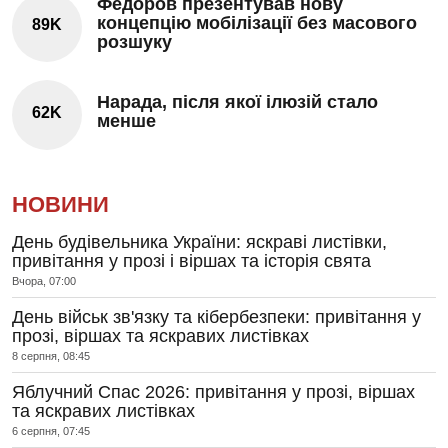
Федоров презентував нову
концепцію мобілізації без масового
89K
розшуку
Нарада, після якої ілюзій стало
62K
менше
НОВИНИ
День будівельника України: яскраві листівки,
привітання у прозі і віршах та історія свята
Вчора, 07:00
День військ зв'язку та кібербезпеки: привітання у
прозі, віршах та яскравих листівках
8 серпня, 08:45
Яблучний Спас 2026: привітання у прозі, віршах
та яскравих листівках
6 серпня, 07:45