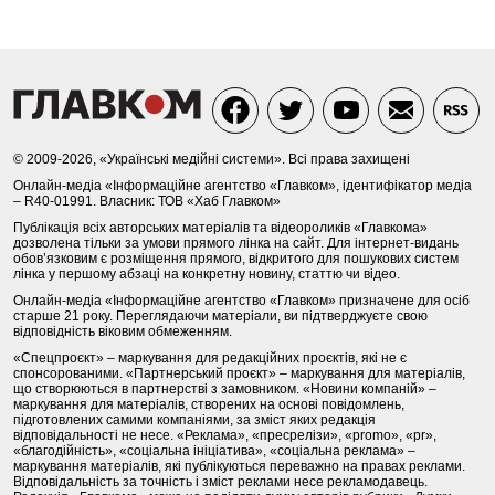
© 2009-2026, «Українські медійні системи». Всі права захищені
Онлайн-медіа «Інформаційне агентство «Главком», ідентифікатор медіа
– R40-01991. Власник: ТОВ «Хаб Главком»
Публікація всіх авторських матеріалів та відеороликів «Главкома»
дозволена тільки за умови прямого лінка на сайт. Для інтернет-видань
обов’язковим є розміщення прямого, відкритого для пошукових систем
лінка у першому абзаці на конкретну новину, статтю чи відео.
Онлайн-медіа «Інформаційне агентство «Главком» призначене для осіб
старше 21 року. Переглядаючи матеріали, ви підтверджуєте свою
відповідність віковим обмеженням.
«Спецпроєкт» – маркування для редакційних проєктів, які не є
спонсорованими. «Партнерський проєкт» – маркування для матеріалів,
що створюються в партнерстві з замовником. «Новини компаній» –
маркування для матеріалів, створених на основі повідомлень,
підготовлених самими компаніями, за зміст яких редакція
відповідальності не несе. «Реклама», «пресрелізи», «promo», «pr»,
«благодійність», «соціальна ініціатива», «соціальна реклама» –
маркування матеріалів, які публікуються переважно на правах реклами.
Відповідальність за точність і зміст реклами несе рекламодавець.