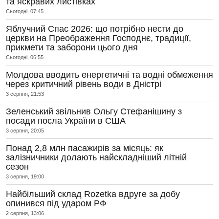
та яскравих листівках
Сьогодні, 07:45
Яблучний Спас 2026: що потрібно нести до
церкви на Преображення Господнє, традиції,
прикмети та заборони цього дня
Сьогодні, 06:55
Молдова вводить енергетичні та водні обмеження
через критичний рівень води в Дністрі
3 серпня, 21:53
Зеленський звільнив Ольгу Стефанішину з
посади посла України в США
3 серпня, 20:05
Понад 2,8 млн пасажирів за місяць: як
залізничники долають найскладніший літній
сезон
3 серпня, 19:00
Найбільший склад Rozetka вдруге за добу
опинився під ударом РФ
2 серпня, 13:06