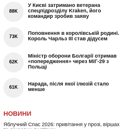
У Києві затримано ветерана
спецпідрозділу Kraken, його
88K
командир зробив заяву
Поповнення в королівській родині.
73K
Король Чарльз III став дідусем
Міністр оборони Болгарії отримав
«попередження» через МіГ-29 з
62K
Польщі
Нарада, після якої ілюзій стало
61K
менше
НОВИНИ
Яблучний Спас 2026: привітання у прозі, віршах