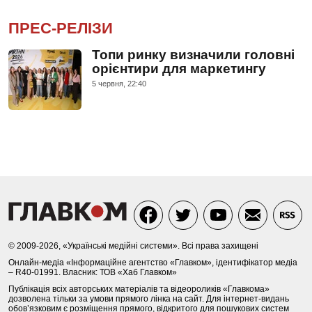
ПРЕС-РЕЛІЗИ
Топи ринку визначили головні
орієнтири для маркетингу
5 червня, 22:40
© 2009-2026, «Українські медійні системи». Всі права захищені
Онлайн-медіа «Інформаційне агентство «Главком», ідентифікатор медіа
– R40-01991. Власник: ТОВ «Хаб Главком»
Публікація всіх авторських матеріалів та відеороликів «Главкома»
дозволена тільки за умови прямого лінка на сайт. Для інтернет-видань
обов’язковим є розміщення прямого, відкритого для пошукових систем