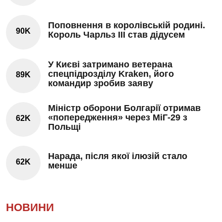
Поповнення в королівській родині.
90K
Король Чарльз III став дідусем
У Києві затримано ветерана
спецпідрозділу Kraken, його
89K
командир зробив заяву
Міністр оборони Болгарії отримав
«попередження» через МіГ-29 з
62K
Польщі
Нарада, після якої ілюзій стало
62K
менше
НОВИНИ