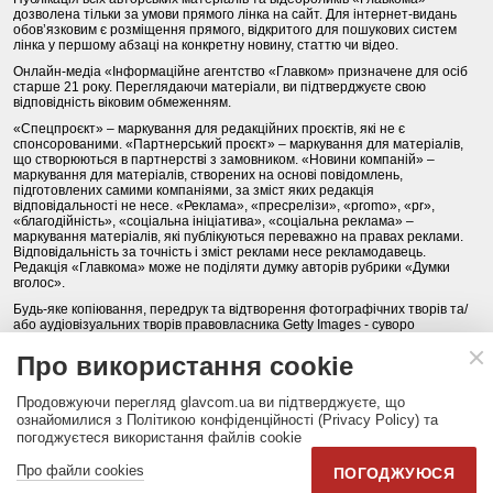
дозволена тільки за умови прямого лінка на сайт. Для інтернет-видань
обов’язковим є розміщення прямого, відкритого для пошукових систем
лінка у першому абзаці на конкретну новину, статтю чи відео.
Онлайн-медіа «Інформаційне агентство «Главком» призначене для осіб
старше 21 року. Переглядаючи матеріали, ви підтверджуєте свою
відповідність віковим обмеженням.
«Спецпроєкт» – маркування для редакційних проєктів, які не є
спонсорованими. «Партнерський проєкт» – маркування для матеріалів,
що створюються в партнерстві з замовником. «Новини компаній» –
маркування для матеріалів, створених на основі повідомлень,
підготовлених самими компаніями, за зміст яких редакція
відповідальності не несе. «Реклама», «пресрелізи», «promo», «pr»,
«благодійність», «соціальна ініціатива», «соціальна реклама» –
маркування матеріалів, які публікуються переважно на правах реклами.
Відповідальність за точність і зміст реклами несе рекламодавець.
Редакція «Главкома» може не поділяти думку авторів рубрики «Думки
вголос».
Будь-яке копіювання, передрук та відтворення фотографічних творів та/
або аудіовізуальних творів правовласника Getty Images - суворо
забороняється.
Про використання cookie
Політика конфіденційності (Privacy Policy). Правила сайту
Продовжуючи перегляд glavcom.ua ви підтверджуєте, що
КОНТАКТИ
НАША КОМАНДА
АРХІВ
ознайомилися з Політикою конфіденційності (Privacy Policy) та
погоджуєтеся використання файлів cookie
Партнери:
DepositPhotos.com
,
opendatabot.ua
Про файли cookies
ПОГОДЖУЮСЯ