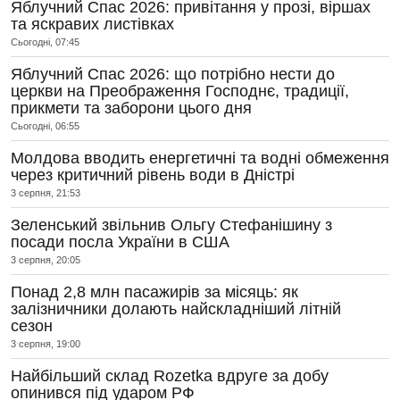
Яблучний Спас 2026: привітання у прозі, віршах
та яскравих листівках
Сьогодні, 07:45
Яблучний Спас 2026: що потрібно нести до
церкви на Преображення Господнє, традиції,
прикмети та заборони цього дня
Сьогодні, 06:55
Молдова вводить енергетичні та водні обмеження
через критичний рівень води в Дністрі
3 серпня, 21:53
Зеленський звільнив Ольгу Стефанішину з
посади посла України в США
3 серпня, 20:05
Понад 2,8 млн пасажирів за місяць: як
залізничники долають найскладніший літній
сезон
3 серпня, 19:00
Найбільший склад Rozetka вдруге за добу
опинився під ударом РФ