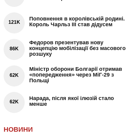
Поповнення в королівській родині.
121K
Король Чарльз III став дідусем
Федоров презентував нову
концепцію мобілізації без масового
86K
розшуку
Міністр оборони Болгарії отримав
«попередження» через МіГ-29 з
62K
Польщі
Нарада, після якої ілюзій стало
62K
менше
НОВИНИ