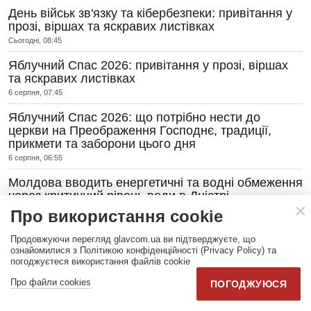
День військ зв'язку та кібербезпеки: привітання у
прозі, віршах та яскравих листівках
Сьогодні, 08:45
Яблучний Спас 2026: привітання у прозі, віршах
та яскравих листівках
6 серпня, 07:45
Яблучний Спас 2026: що потрібно нести до
церкви на Преображення Господнє, традиції,
прикмети та заборони цього дня
6 серпня, 06:55
Молдова вводить енергетичні та водні обмеження
через критичний рівень води в Дністрі
3 серпня, 21:53
Про використання cookie
Зеленський звільнив Ольгу Стефанішину з
Продовжуючи перегляд glavcom.ua ви підтверджуєте, що
посади посла України в США
ознайомилися з Політикою конфіденційності (Privacy Policy) та
погоджуєтеся використання файлів cookie
3 серпня, 20:05
Про файли cookies
ПОГОДЖУЮСЯ
Понад 2,8 млн пасажирів за місяць: як
залізничники долають найскладніший літній