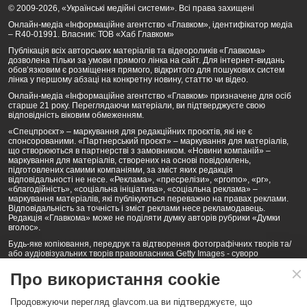
© 2009-2026, «Українські медійні системи». Всі права захищені
Онлайн-медіа «Інформаційне агентство «Главком», ідентифікатор медіа
– R40-01991. Власник: ТОВ «Хаб Главком»
Публікація всіх авторських матеріалів та відеороликів «Главкома»
дозволена тільки за умови прямого лінка на сайт. Для інтернет-видань
обов’язковим є розміщення прямого, відкритого для пошукових систем
лінка у першому абзаці на конкретну новину, статтю чи відео.
Онлайн-медіа «Інформаційне агентство «Главком» призначене для осіб
старше 21 року. Переглядаючи матеріали, ви підтверджуєте свою
відповідність віковим обмеженням.
«Спецпроєкт» – маркування для редакційних проєктів, які не є
спонсорованими. «Партнерський проєкт» – маркування для матеріалів,
що створюються в партнерстві з замовником. «Новини компаній» –
маркування для матеріалів, створених на основі повідомлень,
підготовлених самими компаніями, за зміст яких редакція
відповідальності не несе. «Реклама», «пресрелізи», «promo», «pr»,
«благодійність», «соціальна ініціатива», «соціальна реклама» –
маркування матеріалів, які публікуються переважно на правах реклами.
Відповідальність за точність і зміст реклами несе рекламодавець.
Редакція «Главкома» може не поділяти думку авторів рубрики «Думки
вголос».
Будь-яке копіювання, передрук та відтворення фотографічних творів та/
або аудіовізуальних творів правовласника Getty Images - суворо
забороняється.
Про використання cookie
Політика конфіденційності (Privacy Policy). Правила сайту
Продовжуючи перегляд glavcom.ua ви підтверджуєте, що