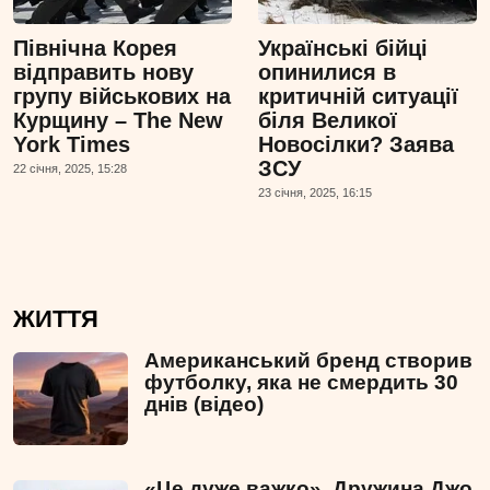
Північна Корея
Українські бійці
відправить нову
опинилися в
групу військових на
критичній ситуації
Курщину – The New
біля Великої
York Times
Новосілки? Заява
ЗСУ
22 сiчня, 2025, 15:28
23 сiчня, 2025, 16:15
ЖИТТЯ
Американський бренд створив
футболку, яка не смердить 30
днів (відео)
«Це дуже важко». Дружина Джо