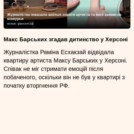
Журналістка показала шкільні зошити артиста та його заявки на
конкурси
колаж: glavcom.ua
Макс Барських згадав дитинство у Херсоні
Журналістка Раміна Есхакзай відвідала
квартиру артиста Максу Барських у Херсоні.
Співак не міг стримати емоцій після
побаченого, оскільки він не був у квартирі з
початку вторгнення РФ.