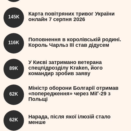
Карта повітряних тривог України
145K
онлайн 7 серпня 2026
Поповнення в королівській родині.
116K
Король Чарльз III став дідусем
У Києві затримано ветерана
спецпідрозділу Kraken, його
89K
командир зробив заяву
Міністр оборони Болгарії отримав
«попередження» через МіГ-29 з
62K
Польщі
Нарада, після якої ілюзій стало
62K
менше