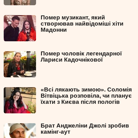
Помер музикант, який
створював найвідоміші хіти
Мадонни
Помер чоловік легендарної
Лариси Кадочнікової
«Всі лякають зимою». Соломія
Вітвіцька розповіла, чи планує
їхати з Києва після пологів
Брат Анджеліни Джолі зробив
камінг-аут