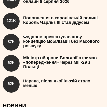
онлайн 8 серпня 2026
Поповнення в королівській родині.
121K
Король Чарльз III став дідусем
Федоров презентував нову
концепцію мобілізації без масового
87K
розшуку
Міністр оборони Болгарії отримав
«попередження» через МіГ-29 з
62K
Польщі
Нарада, після якої ілюзій стало
62K
менше
НОВИНИ