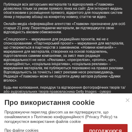
Публікація всіх авторських матеріалів та відеороликів «Главкома»
дозволена тільки за умови прямого лінка на сайт. Для інтернет-видань
обов’язковим є розміщення прямого, відкритого для пошукових систем
лінка у першому абзаці на конкретну новину, статтю чи відео.
Онлайн-медіа «Інформаційне агентство «Главком» призначене для осіб
старше 21 року. Переглядаючи матеріали, ви підтверджуєте свою
відповідність віковим обмеженням.
«Спецпроєкт» – маркування для редакційних проєктів, які не є
спонсорованими. «Партнерський проєкт» – маркування для матеріалів,
що створюються в партнерстві з замовником. «Новини компаній» –
маркування для матеріалів, створених на основі повідомлень,
підготовлених самими компаніями, за зміст яких редакція
відповідальності не несе. «Реклама», «пресрелізи», «promo», «pr»,
«благодійність», «соціальна ініціатива», «соціальна реклама» –
маркування матеріалів, які публікуються переважно на правах реклами.
Відповідальність за точність і зміст реклами несе рекламодавець.
Редакція «Главкома» може не поділяти думку авторів рубрики «Думки
вголос».
Будь-яке копіювання, передрук та відтворення фотографічних творів та/
або аудіовізуальних творів правовласника Getty Images - суворо
забороняється.
Про використання cookie
Політика конфіденційності (Privacy Policy). Правила сайту
Продовжуючи перегляд glavcom.ua ви підтверджуєте, що
КОНТАКТИ
НАША КОМАНДА
АРХІВ
ознайомилися з Політикою конфіденційності (Privacy Policy) та
погоджуєтеся використання файлів cookie
Партнери:
DepositPhotos.com
,
opendatabot.ua
Про файли cookies
ПОГОДЖУЮСЯ