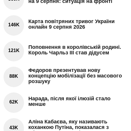
на 9 серпня: ситуація на фронті
Карта повітряних тривог України
146K
онлайн 9 серпня 2026
Поповнення в королівській родині.
121K
Король Чарльз III став дідусем
Федоров презентував нову
концепцію мобілізації без масового
88K
розшуку
Нарада, після якої ілюзій стало
62K
менше
Аліна Кабаєва, яку називають
коханкою Путіна, показалася з
43K