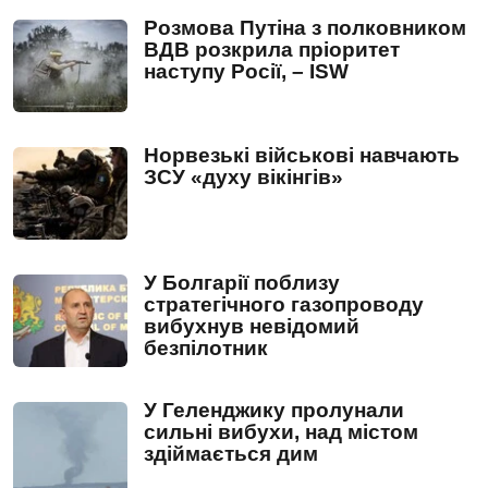
Розмова Путіна з полковником
ВДВ розкрила пріоритет
наступу Росії, – ISW
Норвезькі військові навчають
ЗСУ «духу вікінгів»
У Болгарії поблизу
стратегічного газопроводу
вибухнув невідомий
безпілотник
У Геленджику пролунали
сильні вибухи, над містом
здіймається дим