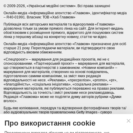
© 2009-2026, «Українські медійні системи». Всі права захищені
Онлайн-медіа «Інформаційне агентство «Главком», ідентифікатор медіа
– R40-01991. Власник: ТОВ «Хаб Главком»
Публікація всіх авторських матеріалів та відеороликів «Главкома»
дозволена тільки за умови прямого лінка на сайт. Для інтернет-видань
обов’язковим є розміщення прямого, відкритого для пошукових систем
лінка у першому абзаці на конкретну новину, статтю чи відео.
Онлайн-медіа «Інформаційне агентство «Главком» призначене для осіб
старше 21 року. Переглядаючи матеріали, ви підтверджуєте свою
відповідність віковим обмеженням.
«Спецпроєкт» – маркування для редакційних проєктів, які не є
спонсорованими. «Партнерський проєкт» – маркування для матеріалів,
що створюються в партнерстві з замовником. «Новини компаній» –
маркування для матеріалів, створених на основі повідомлень,
підготовлених самими компаніями, за зміст яких редакція
відповідальності не несе. «Реклама», «пресрелізи», «promo», «pr»,
«благодійність», «соціальна ініціатива», «соціальна реклама» –
маркування матеріалів, які публікуються переважно на правах реклами.
Відповідальність за точність і зміст реклами несе рекламодавець.
Редакція «Главкома» може не поділяти думку авторів рубрики «Думки
вголос».
Будь-яке копіювання, передрук та відтворення фотографічних творів та/
або аудіовізуальних творів правовласника Getty Images - суворо
забороняється.
Про використання cookie
Політика конфіденційності (Privacy Policy). Правила сайту
Продовжуючи перегляд glavcom.ua ви підтверджуєте, що