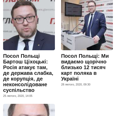
Посол Польщі
Посол Польщі: Ми
Бартош Ціхоцькі:
видаємо щорічно
Росія атакує там,
близько 12 тисяч
де держава слабка,
карт поляка в
де корупція, де
Україні
неконсолідоване
28 лютого, 2020, 09:30
суспільство
25 лютого, 2020, 14:05