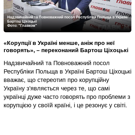
Надзвичайний та Повноважний посол Республіки Польща в Україні
Бартош Ціхоцькі
Фото: "Главком"
«Корупції в Україні менше, аніж про неї
говорять», – переконаний Бартош Ціхоцькі
Надзвичайний та Повноважний посол
Республіки Польща в Україні Бартош Ціхоцькі
вважає, що стереотип про корупційну
Україну з’являється через те, що самі
українці дуже часто говорять про проблеми з
корупцією у своїй країні, і це резонує у світі.