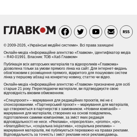
© 2009-2026, «Українські медійні системи». Всі права захищені
Онлайн-медіа «Інформаційне агентство «Главком», ідентифікатор медіа
– R40-01991. Власник: ТОВ «Хаб Главком»
Публікація всіх авторських матеріалів та відеороликів «Главкома»
дозволена тільки за умови прямого лінка на сайт. Для інтернет-видань
обов’язковим є розміщення прямого, відкритого для пошукових систем
лінка у першому абзаці на конкретну новину, статтю чи відео.
Онлайн-медіа «Інформаційне агентство «Главком» призначене для осіб
старше 21 року. Переглядаючи матеріали, ви підтверджуєте свою
відповідність віковим обмеженням.
«Спецпроєкт» – маркування для редакційних проєктів, які не є
спонсорованими. «Партнерський проєкт» – маркування для матеріалів,
що створюються в партнерстві з замовником. «Новини компаній» –
маркування для матеріалів, створених на основі повідомлень,
підготовлених самими компаніями, за зміст яких редакція
відповідальності не несе. «Реклама», «пресрелізи», «promo», «pr»,
«благодійність», «соціальна ініціатива», «соціальна реклама» –
маркування матеріалів, які публікуються переважно на правах реклами.
Відповідальність за точність і зміст реклами несе рекламодавець.