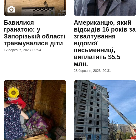
Бавилися
Американцю, який
гранатою: у
відсидів 16 років за
Запорізькій області
згвалтування
травмувалися діти
відомої
письменниці,
12 березня, 2023, 05:54
виплатять $5,5
млн.
28 березня, 2023, 20:31