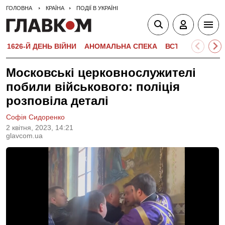
ГОЛОВНА
КРАЇНА
ПОДІЇ В УКРАЇНІ
1626-Й ДЕНЬ ВІЙНИ
АНОМАЛЬНА СПЕКА
ВСТУПНА КАМПА
Московські церковнослужителі
побили військового: поліція
розповіла деталі
Софія Сидоренко
2 квiтня, 2023, 14:21
glavcom.ua