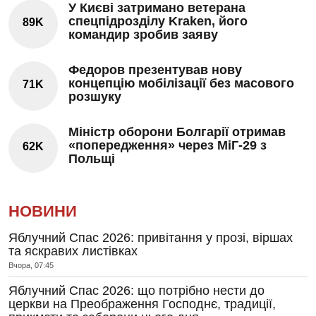
У Києві затримано ветерана
спецпідрозділу Kraken, його
89K
командир зробив заяву
Федоров презентував нову
концепцію мобілізації без масового
71K
розшуку
Міністр оборони Болгарії отримав
«попередження» через МіГ-29 з
62K
Польщі
НОВИНИ
Яблучний Спас 2026: привітання у прозі, віршах
та яскравих листівках
Вчора, 07:45
Яблучний Спас 2026: що потрібно нести до
церкви на Преображення Господнє, традиції,