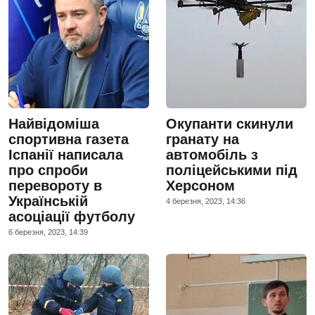
Найвідоміша
Окупанти скинули
спортивна газета
гранату на
Іспанії написала
автомобіль з
про спроби
поліцейськими під
перевороту в
Херсоном
Українській
4 березня, 2023, 14:36
асоціації футболу
6 березня, 2023, 14:39