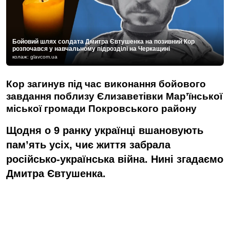
Бойовий шлях солдата Дмитра Євтушенка на позивний Кор
розпочався у навчальному підрозділі на Черкащині
колаж: glavcom.ua
Кор загинув під час виконання бойового
завдання поблизу Єлизаветівки Мар’їнської
міської громади Покровського району
Щодня о 9 ранку українці вшановують
пам’ять усіх, чиє життя забрала
російсько-українська війна. Нині згадаємо
Дмитра Євтушенка.