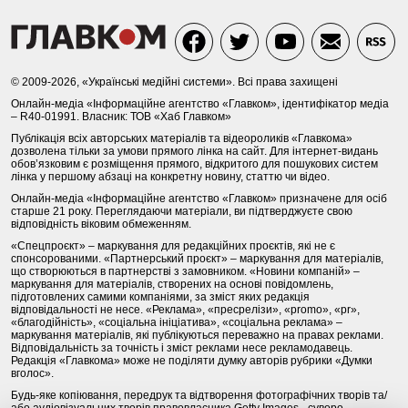
© 2009-2026, «Українські медійні системи». Всі права захищені
Онлайн-медіа «Інформаційне агентство «Главком», ідентифікатор медіа
– R40-01991. Власник: ТОВ «Хаб Главком»
Публікація всіх авторських матеріалів та відеороликів «Главкома»
дозволена тільки за умови прямого лінка на сайт. Для інтернет-видань
обов’язковим є розміщення прямого, відкритого для пошукових систем
лінка у першому абзаці на конкретну новину, статтю чи відео.
Онлайн-медіа «Інформаційне агентство «Главком» призначене для осіб
старше 21 року. Переглядаючи матеріали, ви підтверджуєте свою
відповідність віковим обмеженням.
«Спецпроєкт» – маркування для редакційних проєктів, які не є
спонсорованими. «Партнерський проєкт» – маркування для матеріалів,
що створюються в партнерстві з замовником. «Новини компаній» –
маркування для матеріалів, створених на основі повідомлень,
підготовлених самими компаніями, за зміст яких редакція
відповідальності не несе. «Реклама», «пресрелізи», «promo», «pr»,
«благодійність», «соціальна ініціатива», «соціальна реклама» –
маркування матеріалів, які публікуються переважно на правах реклами.
Відповідальність за точність і зміст реклами несе рекламодавець.
Редакція «Главкома» може не поділяти думку авторів рубрики «Думки
вголос».
Будь-яке копіювання, передрук та відтворення фотографічних творів та/