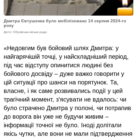
Дмитра Євтушенка було мобілізовано 14 серпня 2024-го
року
фото: Обухівська міська рада
«Недовгим був бойовий шлях Дмитра: у
найгарячішій точці, у найскладніший період,
під час відступу опинитися людині без
бойового досвіду – дуже важко говорити у
цій ситуації про шанси на порятунок. Та,
власне, і як саме розвивались події у цей
трагічний момент, з’ясувати не вдалось: чи
було страчено Дмитра у полоні, чи потрапив
до ворога він уже не будучи живим –
інформації точної не було. Іноді долітали
якісь чутки, але вони не мали підтвердження