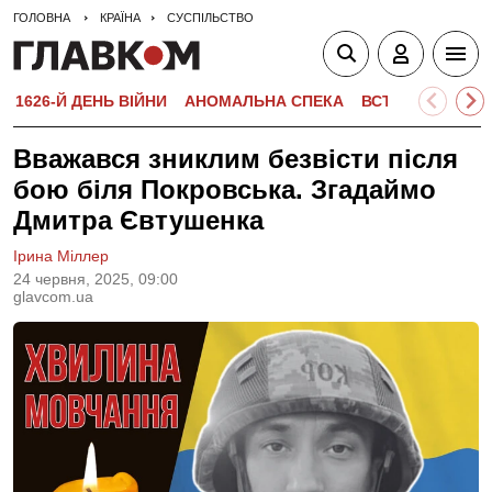
ГОЛОВНА
КРАЇНА
СУСПІЛЬСТВО
1626-Й ДЕНЬ ВІЙНИ
АНОМАЛЬНА СПЕКА
ВСТУПНА КАМПА
Вважався зниклим безвісти після
бою біля Покровська. Згадаймо
Дмитра Євтушенка
Ірина Міллер
24 червня, 2025, 09:00
glavcom.ua