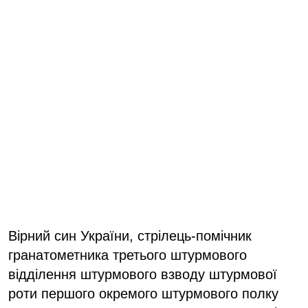
Вірний син України, стрілець-помічник
гранатометника третього штурмового
відділення штурмового взводу штурмової
роти першого окремого штурмового полку