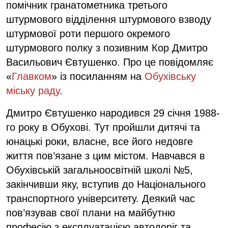
помічник гранатометника третього
штурмового відділення штурмового взводу
штурмової роти першого окремого
штурмового полку з позивним Кор Дмитро
Васильович Євтушенко. Про це повідомляє
«
Главком
» із посиланням на
Обухівську
міську раду
.
Дмитро Євтушенко народився 29 січня 1988-
го року в Обухові. Тут пройшли дитячі та
юнацькі роки, власне, все його недовге
життя пов’язане з цим містом. Навчався в
Обухівській загальноосвітній школі №5,
закінчивши яку, вступив до Національного
транспортного університету. Деякий час
пов’язував свої плани на майбутню
професію з експлуатацією автодоріг та