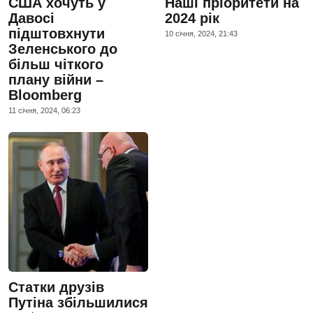
США хочуть у
Наші пріоритети на
Давосі
2024 рік
підштовхнути
10 сiчня, 2024, 21:43
Зеленського до
більш чіткого
плану війни –
Bloomberg
11 сiчня, 2024, 06:23
Статки друзів
Путіна збільшилися