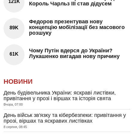
121K
Король Чарльз III став дідусем
Федоров презентував нову
концепцію мобілізації без масового
89K
розшуку
Чому Путін вдерся до України?
61K
Лукашенко вигадав нову причину
НОВИНИ
День будівельника України: яскраві листівки,
привітання у прозі і віршах та історія свята
Вчора, 07:00
День військ зв'язку та кібербезпеки: привітання у
прозі, віршах та яскравих листівках
8 серпня, 08:45