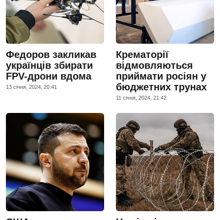
Федоров закликав
Крематорії
українців збирати
відмовляються
FPV-дрони вдома
приймати росіян у
бюджетних трунах
13 сiчня, 2024, 20:41
11 сiчня, 2024, 21:42