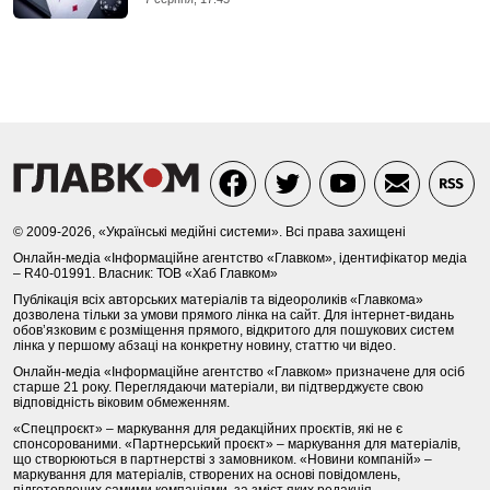
© 2009-2026, «Українські медійні системи». Всі права захищені
Онлайн-медіа «Інформаційне агентство «Главком», ідентифікатор медіа
– R40-01991. Власник: ТОВ «Хаб Главком»
Публікація всіх авторських матеріалів та відеороликів «Главкома»
дозволена тільки за умови прямого лінка на сайт. Для інтернет-видань
обов’язковим є розміщення прямого, відкритого для пошукових систем
лінка у першому абзаці на конкретну новину, статтю чи відео.
Онлайн-медіа «Інформаційне агентство «Главком» призначене для осіб
старше 21 року. Переглядаючи матеріали, ви підтверджуєте свою
відповідність віковим обмеженням.
«Спецпроєкт» – маркування для редакційних проєктів, які не є
спонсорованими. «Партнерський проєкт» – маркування для матеріалів,
що створюються в партнерстві з замовником. «Новини компаній» –
маркування для матеріалів, створених на основі повідомлень,
підготовлених самими компаніями, за зміст яких редакція