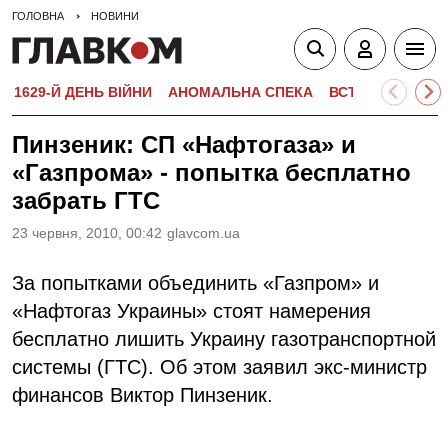
ГОЛОВНА
НОВИНИ
1629-Й ДЕНЬ ВІЙНИ
АНОМАЛЬНА СПЕКА
ВСТУПНА КАМПА
Пинзеник: СП «Нафтогаза» и
«Газпрома» - попытка бесплатно
забрать ГТС
23 червня, 2010, 00:42
glavcom.ua
За попытками объединить «Газпром» и
«Нафтогаз Украины» стоят намерения
беcплатно лишить Украину газотранспортной
системы (ГТС). Об этом заявил экс-министр
финансов Виктор Пинзеник.