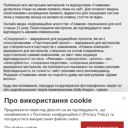
Публікація всіх авторських матеріалів та відеороликів «Главкома»
дозволена тільки за умови прямого лінка на сайт. Для інтернет-видань
обов’язковим є розміщення прямого, відкритого для пошукових систем
лінка у першому абзаці на конкретну новину, статтю чи відео.
Онлайн-медіа «Інформаційне агентство «Главком» призначене для осіб
старше 21 року. Переглядаючи матеріали, ви підтверджуєте свою
відповідність віковим обмеженням.
«Спецпроєкт» – маркування для редакційних проєктів, які не є
спонсорованими. «Партнерський проєкт» – маркування для матеріалів,
що створюються в партнерстві з замовником. «Новини компаній» –
маркування для матеріалів, створених на основі повідомлень,
підготовлених самими компаніями, за зміст яких редакція
відповідальності не несе. «Реклама», «пресрелізи», «promo», «pr»,
«благодійність», «соціальна ініціатива», «соціальна реклама» –
маркування матеріалів, які публікуються переважно на правах реклами.
Відповідальність за точність і зміст реклами несе рекламодавець.
Редакція «Главкома» може не поділяти думку авторів рубрики «Думки
вголос».
Будь-яке копіювання, передрук та відтворення фотографічних творів та/
або аудіовізуальних творів правовласника Getty Images - суворо
забороняється.
Про використання cookie
Політика конфіденційності (Privacy Policy). Правила сайту
Продовжуючи перегляд glavcom.ua ви підтверджуєте, що
КОНТАКТИ
НАША КОМАНДА
АРХІВ
ознайомилися з Політикою конфіденційності (Privacy Policy) та
погоджуєтеся використання файлів cookie
Партнери:
DepositPhotos.com
,
opendatabot.ua
Про файли cookies