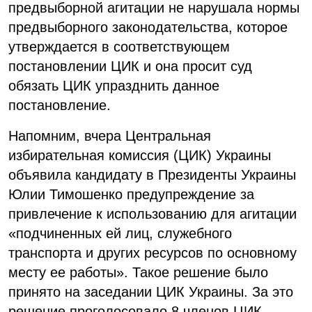
предвыборной агитации не нарушала нормы
предвыборного законодательства, которое
утверждается в соответствующем
постановлении ЦИК и она просит суд
обязать ЦИК упразднить данное
постановление.
Напомним, вчера Центральная
избирательная комиссия (ЦИК) Украины
объявила кандидату в Президенты Украины
Юлии Тимошенко предупреждение за
привлечение к использованию для агитации
«подчиненных ей лиц, служебного
транспорта и других ресурсов по основному
месту ее работы». Такое решение было
принято на заседании ЦИК Украины. За это
решение проголосовало 8 членов ЦИК