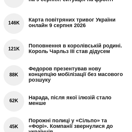
Карта повітряних тривог України
146K
онлайн 9 серпня 2026
Поповнення в королівській родині.
121K
Король Чарльз III став дідусем
Федоров презентував нову
концепцію мобілізації без масового
88K
розшуку
Нарада, після якої ілюзій стало
62K
менше
Порожні полиці у «Сільпо» та
«Форі». Компанії звернулися до
45K
українців