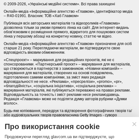
© 2009-2026, «Українські медійні системи». Всі права захищені
Онлайн-медіа «Інформаційне агентство «Главком», ідентифікатор медіа
– R40-01991. Власник: ТОВ «Хаб Главком»
Публікація всіх авторських матеріалів та відеороликів «Главкома»
дозволена тільки за умови прямого лінка на сайт. Для інтернет-видань
обов’язковим є розміщення прямого, відкритого для пошукових систем
лінка у першому абзаці на конкретну новину, статтю чи відео.
Онлайн-медіа «Інформаційне агентство «Главком» призначене для осіб
старше 21 року. Переглядаючи матеріали, ви підтверджуєте свою
відповідність віковим обмеженням.
«Спецпроєкт» – маркування для редакційних проєктів, які не є
спонсорованими. «Партнерський проєкт» – маркування для матеріалів,
що створюються в партнерстві з замовником. «Новини компаній» –
маркування для матеріалів, створених на основі повідомлень,
підготовлених самими компаніями, за зміст яких редакція
відповідальності не несе. «Реклама», «пресрелізи», «promo», «pr»,
«благодійність», «соціальна ініціатива», «соціальна реклама» –
маркування матеріалів, які публікуються переважно на правах реклами.
Відповідальність за точність і зміст реклами несе рекламодавець.
Редакція «Главкома» може не поділяти думку авторів рубрики «Думки
вголос».
Будь-яке копіювання, передрук та відтворення фотографічних творів та/
або аудіовізуальних творів правовласника Getty Images - суворо
забороняється.
Про використання cookie
Політика конфіденційності (Privacy Policy). Правила сайту
Продовжуючи перегляд glavcom.ua ви підтверджуєте, що